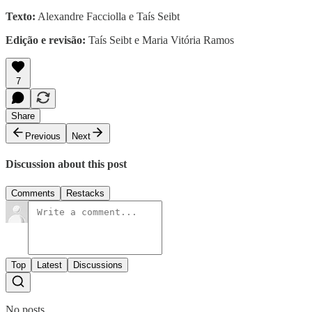
Texto:
Alexandre Facciolla e Taís Seibt
Edição e revisão:
Taís Seibt e Maria Vitória Ramos
7
Share
Previous
Next
Discussion about this post
Comments
Restacks
Top
Latest
Discussions
No posts