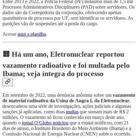
Entre 2013 e 2022, a Polícia Federal (PF) instaurou mais de 1,5 mil
Processos Administrativos Disciplinares (PAD) sobre servidores. Os
dados são da Corregedoria da corporação, oferecendo apenas
quantitativos de processos por UF, sem identificar os servidores. As
punições vão de suspensões até a perda do cargo.
Acesse
aqui a planilha
.
🟨 Há um ano, Eletronuclear reportou
vazamento radioativo e foi multada pelo
Ibama; veja íntegra do processo
Em setembro de 2022, uma denúncia anônima sobre um
vazamento
de material radioativo da Usina de Angra I, da Eletronuclear
,
desencadeou uma série de investigações, ações judiciais e algumas
sanções já aplicadas, como duas
multas
que somam mais de R$ 2
milhões. O vazamento só ficou conhecido em março deste ano,
quando o
jornal O Globo noticiou
que a estatal notificou, com 21
dias de atraso, o Instituto Brasileiro do Meio Ambiente (Ibama) e a
Comissão Nacional de Energia Nuclear (CNEN) sobre o ocorrido.