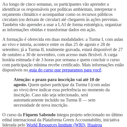
Ao longo de cinco semanas, os participantes vão aprender a
identificar os responsáveis por políticas ambientais, interpretar o
orçamento climático e acompanhar como os recursos públicos
circulam (ou deixam de circular) até chegarem às ações previstas.
Também vão aprender a usar a LAI de forma estratégica, organizar
as informações obtidas e transformar dados em ação.
A formação é oferecida em duas modalidades: a Turma I, com aulas
ao vivo e tutoria, acontece entre os dias 25 de agosto e 28 de
setembro; já a Turma II, totalmente gravada, estará disponível de 27
de outubro a 30 de novembro, com acesso mais flexível. A carga
horária estimada é de 3 horas por semana e quem concluir o curso
com participação mínima recebe certificado. Mais informações estão
disponíveis no
guia do curso que preparamos para você
.
Atenção: o prazo para inscrição vai até 10 de
agosto.
Quem quiser participar da Turma I (com aulas
ao vivo) deve indicar essa preferência no momento da
inscrição. Caso não seja selecionado, será
automaticamente incluído na Turma II — sem
necessidade de nova inscrição.
O curso da
Fiquem Sabendo
integra projeto selecionado no último
edital internacional da Plataforma Green Accountability, iniciativa
liderada pelo
World Resources Institute (WRI)
,
Huairou