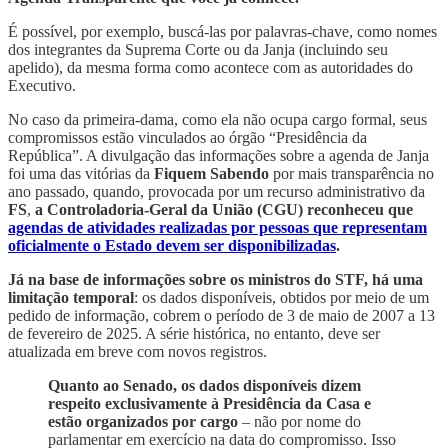
É possível, por exemplo, buscá-las por palavras-chave, como nomes
dos integrantes da Suprema Corte ou da Janja (incluindo seu
apelido), da mesma forma como acontece com as autoridades do
Executivo.
No caso da primeira-dama, como ela não ocupa cargo formal, seus
compromissos estão vinculados ao órgão “Presidência da
República”. A divulgação das informações sobre a agenda de Janja
foi uma das vitórias da
Fiquem Sabendo
por mais transparência no
ano passado, quando, provocada por um recurso administrativo da
FS
,
a Controladoria-Geral da União (CGU) reconheceu que
agendas de atividades realizadas por pessoas que representam
oficialmente o Estado devem ser disponibilizadas
.
Já na base de informações sobre os ministros do STF, há uma
limitação temporal
: os dados disponíveis, obtidos por meio de um
pedido de informação, cobrem o período de 3 de maio de 2007 a 13
de fevereiro de 2025. A série histórica, no entanto, deve ser
atualizada em breve com novos registros.
Quanto ao Senado, os dados disponíveis dizem
respeito exclusivamente à Presidência da Casa e
estão organizados por cargo
– não por nome do
parlamentar em exercício na data do compromisso. Isso