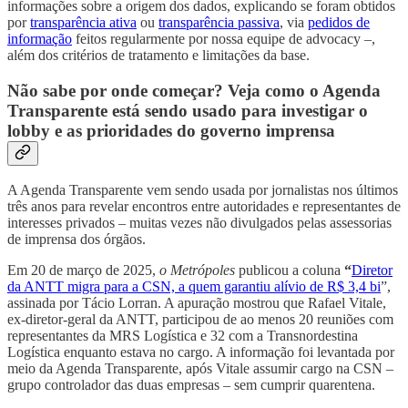
informações sobre a origem dos dados, explicando se foram obtidos
por
transparência ativa
ou
transparência passiva
, via
pedidos de
informação
feitos regularmente por nossa equipe de advocacy –,
além dos critérios de tratamento e limitações da base.
Não sabe por onde começar? Veja como o Agenda
Transparente está sendo usado para investigar o
lobby e as prioridades do governo imprensa
A Agenda Transparente vem sendo usada por jornalistas nos últimos
três anos para revelar encontros entre autoridades e representantes de
interesses privados – muitas vezes não divulgados pelas assessorias
de imprensa dos órgãos.
Em 20 de março de 2025,
o Metrópoles
publicou a coluna
“
Diretor
da ANTT migra para a CSN, a quem garantiu alívio de R$ 3,4 bi
”,
assinada por Tácio Lorran. A apuração mostrou que Rafael Vitale,
ex-diretor-geral da ANTT, participou de ao menos 20 reuniões com
representantes da MRS Logística e 32 com a Transnordestina
Logística enquanto estava no cargo. A informação foi levantada por
meio da Agenda Transparente, após Vitale assumir cargo na CSN –
grupo controlador das duas empresas – sem cumprir quarentena.