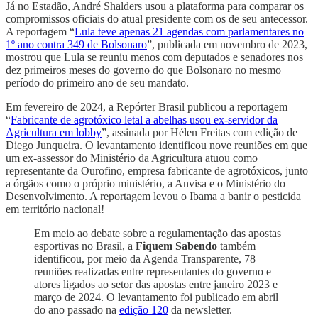
Já no Estadão, André Shalders usou a plataforma para comparar os
compromissos oficiais do atual presidente com os de seu antecessor.
A reportagem “
Lula teve apenas 21 agendas com parlamentares no
1º ano contra 349 de Bolsonaro
”, publicada em novembro de 2023,
mostrou que Lula se reuniu menos com deputados e senadores nos
dez primeiros meses do governo do que Bolsonaro no mesmo
período do primeiro ano de seu mandato.
Em fevereiro de 2024, a Repórter Brasil publicou a reportagem
“
Fabricante de agrotóxico letal a abelhas usou ex-servidor da
Agricultura em lobby
”, assinada por Hélen Freitas com edição de
Diego Junqueira. O levantamento identificou nove reuniões em que
um ex-assessor do Ministério da Agricultura atuou como
representante da Ourofino, empresa fabricante de agrotóxicos, junto
a órgãos como o próprio ministério, a Anvisa e o Ministério do
Desenvolvimento. A reportagem levou o Ibama a banir o pesticida
em território nacional!
Em meio ao debate sobre a regulamentação das apostas
esportivas no Brasil, a
Fiquem Sabendo
também
identificou, por meio da Agenda Transparente, 78
reuniões realizadas entre representantes do governo e
atores ligados ao setor das apostas entre janeiro 2023 e
março de 2024. O levantamento foi publicado em abril
do ano passado na
edição 120
da newsletter.