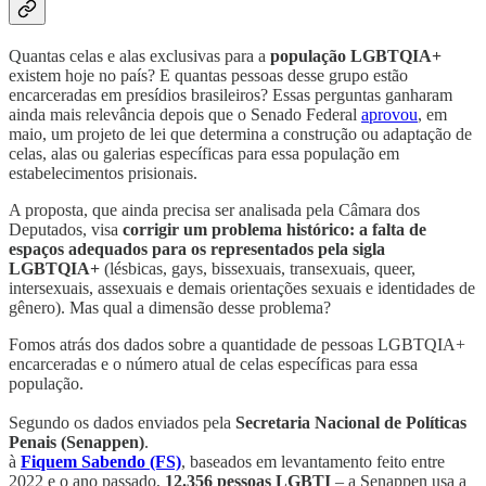
Quantas celas e alas exclusivas para a
população LGBTQIA+
existem hoje no país? E quantas pessoas desse grupo estão
encarceradas em presídios brasileiros? Essas perguntas ganharam
ainda mais relevância depois que o Senado Federal
aprovou
, em
maio, um projeto de lei que determina a construção ou adaptação de
celas, alas ou galerias específicas para essa população em
estabelecimentos prisionais.
A proposta, que ainda precisa ser analisada pela Câmara dos
Deputados, visa
corrigir um problema histórico: a falta de
espaços adequados para os representados pela sigla
LGBTQIA+
(lésbicas, gays, bissexuais, transexuais, queer,
intersexuais, assexuais e demais orientações sexuais e identidades de
gênero). Mas qual a dimensão desse problema?
Fomos atrás dos dados sobre a quantidade de pessoas LGBTQIA+
encarceradas e o número atual de celas específicas para essa
população.
Segundo os dados enviados pela
Secretaria Nacional de Políticas
Penais (Senappen)
.
à
Fiquem Sabendo (FS)
, baseados em levantamento feito entre
2022 e o ano passado,
12.356 pessoas LGBTI
– a Senappen usa a