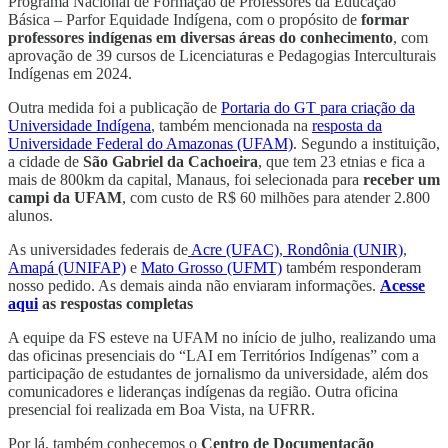
Programa Nacional de Formação de Professores da Educação
Básica – Parfor Equidade Indígena, com o propósito de
formar
professores indígenas em diversas áreas do conhecimento
, com
aprovação de 39 cursos de Licenciaturas e Pedagogias Interculturais
Indígenas em 2024.
Outra medida foi a publicação de
Portaria do GT para criação da
Universidade Indígena
, também mencionada na
resposta da
Universidade Federal do Amazonas (UFAM)
. Segundo a instituição,
a cidade de
São Gabriel da Cachoeira
, que tem 23 etnias e fica a
mais de 800km da capital, Manaus, foi selecionada para
receber um
campi da UFAM
, com custo de R$ 60 milhões para atender 2.800
alunos.
As universidades federais de
Acre (UFAC)
,
Rondônia (UNIR)
,
Amapá (UNIFAP)
e
Mato Grosso (UFMT)
também responderam
nosso pedido. As demais ainda não enviaram informações.
Acesse
aqui
as respostas completas
A equipe da FS esteve na UFAM no início de julho, realizando uma
das oficinas presenciais do “LAI em Territórios Indígenas” com a
participação de estudantes de jornalismo da universidade, além dos
comunicadores e lideranças indígenas da região. Outra oficina
presencial foi realizada em Boa Vista, na UFRR.
Por lá, também conhecemos o
Centro de Documentação