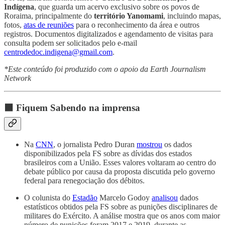
Indígena
, que guarda um acervo exclusivo sobre os povos de
Roraima, principalmente do
território Yanomami
, incluindo mapas,
fotos,
atas de reuniões
para o reconhecimento da área e outros
registros. Documentos digitalizados e agendamento de visitas para
consulta podem ser solicitados pelo e-mail
centrodedoc.indigena@gmail.com
.
*Este conteúdo foi produzido com o apoio da Earth Journalism
Network
⬛
Fiquem Sabendo na imprensa
Na
CNN
, o jornalista Pedro Duran
mostrou
os dados
disponibilizados pela FS sobre as dívidas dos estados
brasileiros com a União. Esses valores voltaram ao centro do
debate público por causa da proposta discutida pelo governo
federal para renegociação dos débitos.
O colunista do
Estadão
Marcelo Godoy
analisou
dados
estatísticos obtidos pela FS sobre as punições disciplinares de
militares do Exército. A análise mostra que os anos com maior
número de punições foram 2017 e 2019, durante as