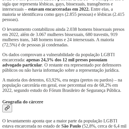
sigla que representa lésbicas, gays, bissexuais, transgêneros e
intersexuais –
estavam encarceradas em 2022.
Entre elas, a
maioria se identificava como gays (2.855 pessoas) e lésbicas (2.415
pessoas).
O levantamento contabilizou ainda 2.038 homens bissexuais presos
em 2022, além de 3.067 mulheres bissexuais, 680 travestis, 919
mulheres trans, 348 homens trans e 24 intersexuais. A maioria
(72,5%) é de pessoas já condenadas.
Os dados comprovam a vulnerabilidade da população LGBTI
encarcerada:
apenas 24,3% dos 12 mil presos possuíam
advogado particular
. O restante era representado por defensores
públicos ou não havia informação sobre a representação jurídica.
A maioria dos detentos, 63,92%, era negra (pretos ou pardos) – na
população carcerária em geral, esse percentual era de 68,2% em
2022, segundo estudo do Fórum Brasileiro de Segurança Pública.
Geografia do cárcere
O levantamento aponta que a maior parte da população LGBTI
estava encarcerada no estado de
São Paulo
(52,8%, cerca de 6,4 mil