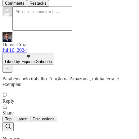
Comments
Restacks
Denys Cruz
Jul 16, 2024
Liked by Fiquem Sabendo
Parabéns pelo trabalho. A ação na Amazônia, minha terra, é
exemplar.
Reply
Share
Top
Latest
Discussions
No posts