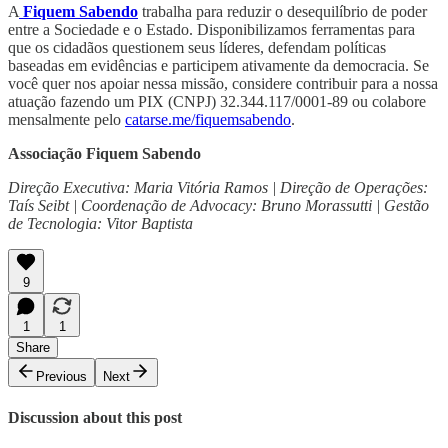
A
Fiquem Sabendo
trabalha para reduzir o desequilíbrio de poder
entre a Sociedade e o Estado. Disponibilizamos ferramentas para
que os cidadãos questionem seus líderes, defendam políticas
baseadas em evidências e participem ativamente da democracia. Se
você quer nos apoiar nessa missão, considere contribuir para a nossa
atuação fazendo um PIX (CNPJ) 32.344.117/0001-89 ou colabore
mensalmente pelo
catarse.me/fiquemsabendo
.
Associação Fiquem Sabendo
Direção Executiva: Maria Vitória Ramos | Direção de Operações:
Taís Seibt | Coordenação de Advocacy: Bruno Morassutti | Gestão
de Tecnologia: Vitor Baptista
9
1
1
Share
Previous
Next
Discussion about this post