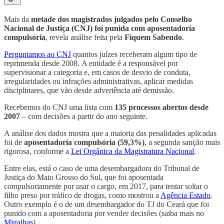
Mais da
metade dos magistrados julgados pelo Conselho
Nacional de Justiça (CNJ) foi punida com aposentadoria
compulsória
, revela análise feita pela
Fiquem Sabendo
.
Perguntamos ao CNJ
quantos juízes receberam algum tipo de
reprimenda desde 2008. A entidade é a responsável por
supervisionar a categoria e, em casos de desvio de conduta,
irregularidades ou infrações administrativas, aplicar medidas
disciplinares, que vão desde advertência até demissão.
Recebemos do CNJ uma lista com
135 processos abertos desde
2007
– com decisões a partir do ano seguinte.
A análise dos dados mostra que a maioria das penalidades aplicadas
foi de
aposentadoria compulsória (59,3%)
, a segunda sanção mais
rigorosa, conforme a
Lei Orgânica da Magistratura Nacional
.
Entre elas, está o caso de uma desembargadora do Tribunal de
Justiça do Mato Grosso do Sul, que foi aposentada
compulsoriamente por usar o cargo, em 2017, para tentar soltar o
filho preso por tráfico de drogas, como mostrou a
Agência Estado
.
Outro exemplo é o de um desembargador do TJ do Ceará que foi
punido com a aposentadoria por vender decisões (saiba mais no
Migalhas
).