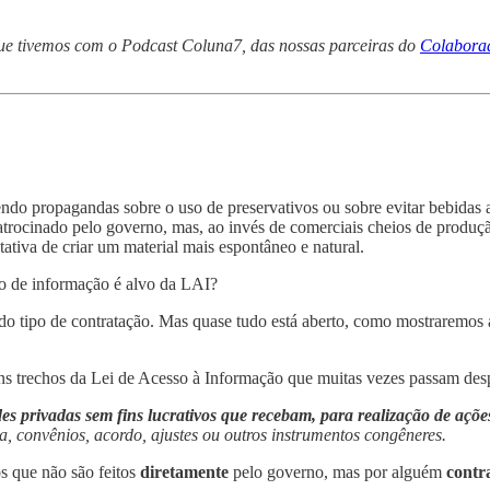
e tivemos com o Podcast Coluna7, das nossas parceiras do
Colabora
o propagandas sobre o uso de preservativos ou sobre evitar bebidas alc
atrocinado pelo governo, mas, ao invés de comerciais cheios de produç
tativa de criar um material mais espontâneo e natural.
po de informação é alvo da LAI?
do tipo de contratação. Mas quase tudo está aberto, como mostraremos 
uns trechos da Lei de Acesso à Informação que muitas vezes passam des
es privadas sem fins lucrativos que recebam, para realização de ações
a, convênios, acordo, ajustes ou outros instrumentos congêneres.
os que não são feitos
diretamente
pelo governo, mas por alguém
contr