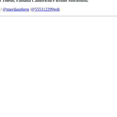
 Toledo, Fabiana Cambricoli e Bruno Morassutti.
/
@mavilaunberg
/
@555112299jedi