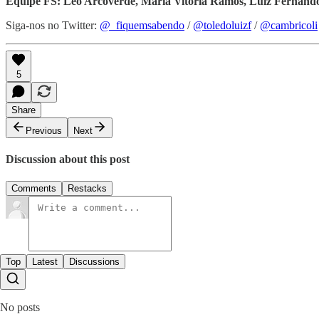
Equipe FS: Léo Arcoverde, Maria Vitória Ramos, Luiz Fernando
Siga-nos no Twitter:
@_fiquemsabendo
/
@toledoluizf
/
@cambricoli
5
Share
Previous
Next
Discussion about this post
Comments
Restacks
Top
Latest
Discussions
No posts