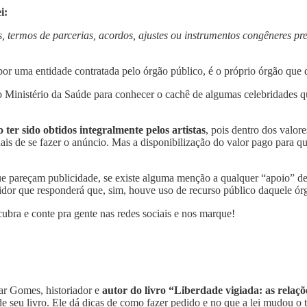
ei:
s, termos de parcerias, acordos, ajustes ou instrumentos congêneres pr
 por uma entidade contratada pelo órgão público, é o próprio órgão que
Ministério da Saúde para conhecer o cachê de algumas celebridades q
ter sido obtidos integralmente pelos artistas
, pois dentro dos valor
nais de se fazer o anúncio. Mas a disponibilização do valor pago para q
ue pareçam publicidade, se existe alguma menção a qualquer “apoio” de 
idor que responderá que, sim, houve uso de recurso público daquele ór
ra e conte pra gente nas redes sociais e nos marque!
ar Gomes, historiador e
autor do livro “Liberdade vigiada: as relaçõe
e seu livro. Ele dá dicas de como fazer pedido e no que a lei mudou o 