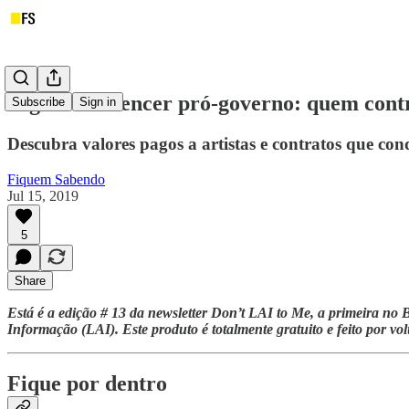
Digital influencer pró-governo: quem cont
Subscribe
Sign in
Descubra valores pagos a artistas e contratos que con
Fiquem Sabendo
Jul 15, 2019
5
Share
Está é a edição # 13 da newsletter Don’t LAI to Me, a primeira no B
Informação (LAI). Este produto é totalmente gratuito e feito por vo
Fique por dentro