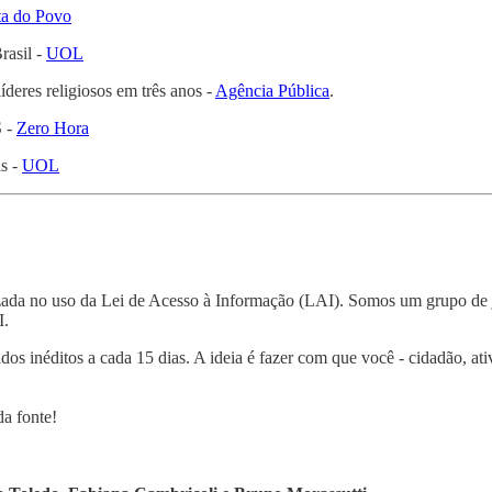
ta do Povo
rasil -
UOL
íderes religiosos em três anos -
Agência Pública
.
S -
Zero Hora
s -
UOL
da no uso da Lei de Acesso à Informação (LAI). Somos um grupo de jorn
I.
ados inéditos a cada 15 dias. A ideia é fazer com que você - cidadão, ati
da fonte!