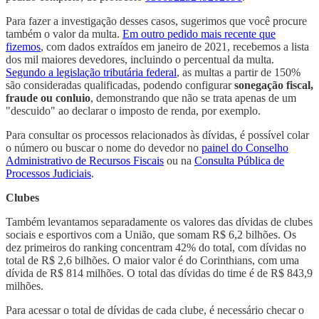
Para fazer a investigação desses casos, sugerimos que você procure
também o valor da multa.
Em outro pedido mais recente que
fizemos
, com dados extraídos em janeiro de 2021, recebemos a lista
dos mil maiores devedores, incluindo o percentual da multa.
Segundo a legislação tributária federal
, as multas a partir de 150%
são consideradas qualificadas, podendo configurar
sonegação fiscal,
fraude ou conluio
, demonstrando que não se trata apenas de um
"descuido" ao declarar o imposto de renda, por exemplo.
Para consultar os processos relacionados às dívidas, é possível colar
o número ou buscar o nome do devedor no
painel do Conselho
Administrativo de Recursos Fiscais
ou na
Consulta Pública de
Processos Judiciais
.
Clubes
Também levantamos separadamente os valores das dívidas de clubes
sociais e esportivos com a União, que somam R$ 6,2 bilhões. Os
dez primeiros do ranking concentram 42% do total, com dívidas no
total de R$ 2,6 bilhões. O maior valor é do Corinthians, com uma
dívida de R$ 814 milhões. O total das dívidas do time é de R$ 843,9
milhões.
Para acessar o total de dívidas de cada clube, é necessário checar o