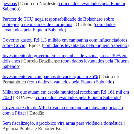
pessoas
| Diário do Nordeste (
com dados levantados pela Fiquem
Sabendo
)
Parecer do TCU nega responsabilidade de Bolsonaro sobre
sobrepreço de insumos de cloroquina
| O Globo (
com dados
levantados pela Fiquem Sabendo
)
Governo gastou R$ 1,3 milhão em campanha com influenciadores
sobre Covid
| Época (
com dados levantados pela Fiquem Sabendo
)
Investimento do governo em campanhas de vacinação cai 36% em
dois anos
| Correio Braziliense (
com dados levantados pela Fiquem
Sabendo
)
Investimento em campanhas de vacinação cai 36%
| Diário de
Pernambuco (
com dados levantados pela Fiquem Sabendo
)
Militares que atuam em escola municipal receberam R$ 161 mil em
2020
| RDNews (
com dados levantados pela Fiquem Sabendo
)
Governo exclui de MP da Vacina item que facilitava negociação
com a Pfizer
| Estadão
Sem fiscalização, agrotóxico vira arma para violência doméstica
|
Agência Pública e Repórter Brasil