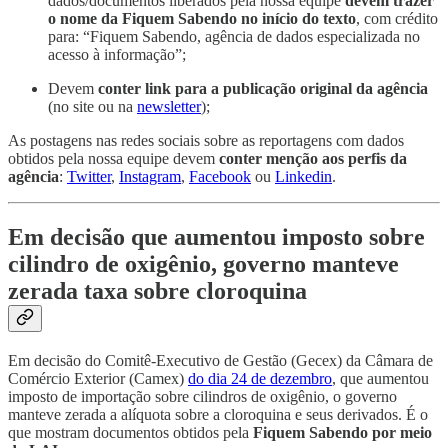
dados/documentos liberados pela nossa equipe
devem trazer
o nome da Fiquem Sabendo no início do texto
, com crédito
para: “Fiquem Sabendo, agência de dados especializada no
acesso à informação”;
Devem
conter link para a publicação original da agência
(no site ou na
newsletter
);
As postagens nas redes sociais sobre as reportagens com dados
obtidos pela nossa equipe devem
conter menção aos perfis da
agência
:
Twitter
,
Instagram
,
Facebook
ou
Linkedin
.
Em decisão que aumentou imposto sobre
cilindro de oxigênio, governo manteve
zerada taxa sobre cloroquina
Em decisão do Comitê-Executivo de Gestão (Gecex) da Câmara de
Comércio Exterior (Camex)
do dia 24 de dezembro
, que aumentou
imposto de importação sobre cilindros de oxigênio, o governo
manteve zerada a alíquota sobre a cloroquina e seus derivados. É o
que mostram documentos obtidos pela
Fiquem Sabendo por meio