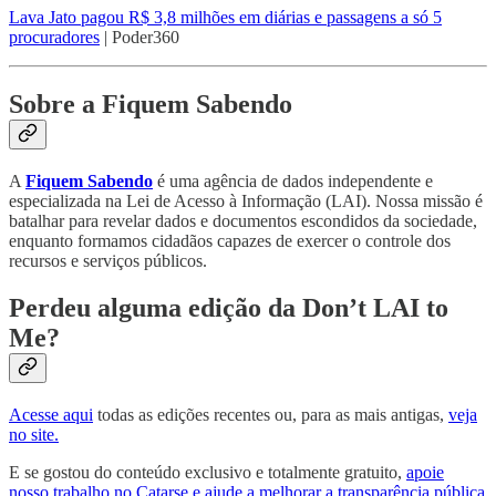
Lava Jato pagou R$ 3,8 milhões em diárias e passagens a só 5
procuradores
| Poder360
Sobre a Fiquem Sabendo
A
Fiquem Sabendo
é uma agência de dados independente e
especializada na Lei de Acesso à Informação (LAI). Nossa missão é
batalhar para revelar dados e documentos escondidos da sociedade,
enquanto formamos cidadãos capazes de exercer o controle dos
recursos e serviços públicos.
Perdeu alguma edição da Don’t LAI to
Me?
Acesse aqui
todas as edições recentes ou, para as mais antigas,
veja
no site.
E se gostou do conteúdo exclusivo e totalmente gratuito,
apoie
nosso trabalho no Catarse e ajude a melhorar a transparência pública