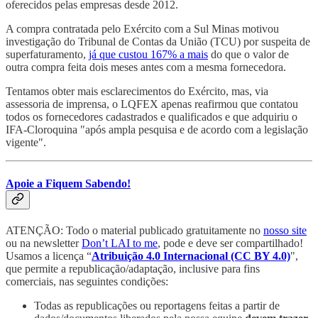
oferecidos pelas empresas desde 2012.
A compra contratada pelo Exército com a Sul Minas motivou
investigação do Tribunal de Contas da União (TCU) por suspeita de
superfaturamento,
já que custou 167% a mais
do que o valor de
outra compra feita dois meses antes com a mesma fornecedora.
Tentamos obter mais esclarecimentos do Exército, mas, via
assessoria de imprensa, o LQFEX apenas reafirmou que contatou
todos os fornecedores cadastrados e qualificados e que adquiriu o
IFA-Cloroquina "após ampla pesquisa e de acordo com a legislação
vigente".
Apoie a Fiquem Sabendo!
ATENÇÃO: Todo o material publicado gratuitamente no
nosso site
ou na newsletter
Don’t LAI to me
, pode e deve ser compartilhado!
Usamos a licença “
Atribuição 4.0 Internacional (CC BY 4.0)
",
que permite a republicação/adaptação, inclusive para fins
comerciais, nas seguintes condições:
Todas as republicações ou reportagens feitas a partir de