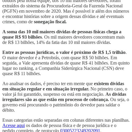
obtidos pela nossa equipe, dos 10 mil maiores devedores, foram
extraídos do sistema da Procuradoria-Geral da Fazenda Nacional
(PGFN) em novembro de 2020. Mas é possível ir além dos números
e encontrar histórias sobre a origem dessas dívidas e até eventuais
crimes, como de
sonegação fiscal.
A soma das 10 mil maiores dívidas de pessoas físicas chega a
quase R$ 93 bilhões
. Os mil maiores devedores concentram mais
de R$ 13 bilhões, 14% da fatia das 10 mil maiores dívidas.
Entre as pessoas jurídicas, o valor é próximo de R$ 1,5 trilhão
.
O maior devedor é a Petrobrás, com quase R$ 50 bilhões. Em
seguida, a Vale apresenta dívidas de quase R$ 41 bilhões. Em quinto
lugar no ranking, a Companhia Siderúrgica Nacional (CSN) deve
quase R$ 11 bilhões.
Ao analisar os dados, é preciso ter em mente que
existem dívidas
em situação regular e em situação irregular.
No primeiro caso, o
valor já foi garantido, suspenso ou está em negociação.
As dívidas
irregulares são as que estão em processo de cobrança.
Ou seja, o
governo está procurando o patrimônio do devedor para saldar o
débito.
Essas categorias estão separadas em colunas diferentes nas planilhas.
Acesse aqui
os dados de pessoa física e de pessoa jurídica e o
pedido completo, de protocolo
03005223249202091
.