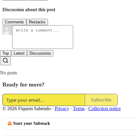
Discussion about this post
Comments
Restacks
Top
Latest
Discussions
No posts
Ready for more?
Subscribe
© 2026 Fiquem Sabendo
·
Privacy
∙
Terms
∙
Collection notice
Start your Substack