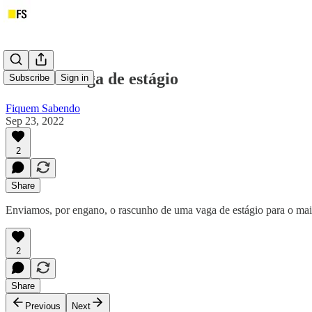
Errata - Vaga de estágio
Subscribe
Sign in
Fiquem Sabendo
Sep 23, 2022
2
Share
Enviamos, por engano, o rascunho de uma vaga de estágio para o mai
2
Share
Previous
Next