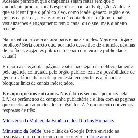
Adsense permitem que campanhas sejam feitas sem que o
anunciante procure canais específicos para a divulgação. A ideia é
que se identifique o público alvo, como idade, gênero, região e os
gostos da pessoa, e o algoritmo dá conta do resto. Quanto mais
visualizações e engajamento tem o canal ou o site, mais dinheiro
recebe.
Na iniciativa privada a coisa parece mais simples. Mas e em órgãos
públicos? Seria correto que, por meio desse tipo de anúncio, páginas
de políticos e agentes públicos recebam dinheiro de publicidade
estatal?
Embora a seleção das páginas e sites não seja feita deliberadamente
pela agência contratada pelo órgão público, existe a possibilidade de
gerar relatórios diários de quem está recebendo os anúncios e
bloquear links de canais indesejados.
E é aqui que nós entramos.
Nas últimas semanas pedimos pela
LAI os parâmetros da campanha publicitária e a lista com as páginas
que receberam anúncios dos ministérios. Até o momento obtivemos
respostas de três:
Ministério da Mulher, da Família e dos Direitos Humanos
Ministério da Saúde
(use o link de Google Drive enviado na
resposta ao primeiro recurso ou, se preferir,
clique aqui
)