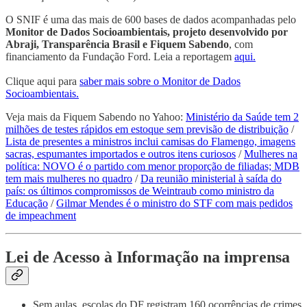
O SNIF é uma das mais de 600 bases de dados acompanhadas pelo
Monitor de Dados Socioambientais, projeto desenvolvido por
Abraji, Transparência Brasil e Fiquem Sabendo
, com
financiamento da Fundação Ford. Leia a reportagem
aqui.
Clique aqui para
saber mais sobre o Monitor de Dados
Socioambientais.
Veja mais da Fiquem Sabendo no Yahoo:
Ministério da Saúde tem 2
milhões de testes rápidos em estoque sem previsão de distribuição
/
Lista de presentes a ministros inclui camisas do Flamengo, imagens
sacras, espumantes importados e outros itens curiosos
/
Mulheres na
política: NOVO é o partido com menor proporção de filiadas; MDB
tem mais mulheres no quadro
/
Da reunião ministerial à saída do
país: os últimos compromissos de Weintraub como ministro da
Educação
/
Gilmar Mendes é o ministro do STF com mais pedidos
de impeachment
Lei de Acesso à Informação na imprensa
Sem aulas, escolas do DF registram 160 ocorrências de crimes