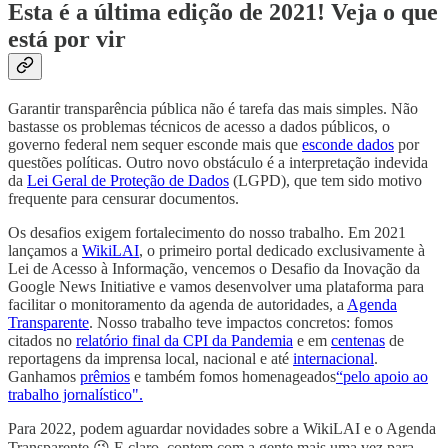
Esta é a última edição de 2021! Veja o que
está por vir
Garantir transparência pública não é tarefa das mais simples. Não
bastasse os problemas técnicos de acesso a dados públicos, o
governo federal nem sequer esconde mais que
esconde dados
por
questões políticas. Outro novo obstáculo é a interpretação indevida
da
Lei Geral de Proteção de Dados
(LGPD), que tem sido motivo
frequente para censurar documentos.
Os desafios exigem fortalecimento do nosso trabalho. Em 2021
lançamos a
WikiLAI
, o primeiro portal dedicado exclusivamente à
Lei de Acesso à Informação, vencemos o Desafio da Inovação da
Google News Initiative e vamos desenvolver uma plataforma para
facilitar o monitoramento da agenda de autoridades, a
Agenda
Transparente
. Nosso trabalho teve impactos concretos: fomos
citados no
relatório final da CPI da Pandemia
e em
centenas
de
reportagens da imprensa local, nacional e até
internacional
.
Ganhamos
prêmios
e também fomos homenageados
“pelo apoio ao
trabalho jornalístico".
Para 2022, podem aguardar novidades sobre a WikiLAI e o Agenda
Transparente 😉 E claro, contem com a gente mais uma vez para