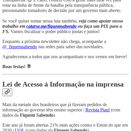
estar na linha de frente da batalha pela transparência pública,
pressionando tomadores de decisão por um governo mais aberto.
Se você quiser somar nessa luta também,
veja como apoiar nosso
trabalho em
catarse.me/fiquemsabendo
ou faça um PIX para a
FS.
Vamos fiscalizar o poder público juntas e juntos!
Enquanto a próxima newsletter não chega, acompanhe a
@_fiquemsabendo
nas redes para saber das novidades.
Agradecemos a todos que nos acompanham e nos vemos em breve!
Boas festas! 🥂
Lei de Acesso à Informação na imprensa
Mais da metade dos brasileiros que já fizeram pedidos de
informação ao governo têm ensino superior |
Revista Piauí
(com
dados da
Fiquem Sabendo
)
Este ano já foram abertas 21% mais ações contra o Enem do que em
2020 |
UOL
(com dados da
Fiquem Sabendo
)