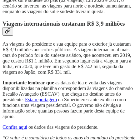
regiões sul e sudeste do país (62 viagens). Em 2020 e 2021, o
cenário se inverteu: as viagens para norte e nordeste aumentaram,
enquanto as viagens do sul e sudeste tiveram queda.
Viagens internacionais custaram R$ 3,9 milhões
As viagens do presidente e sua equipe para o exterior já custaram
R$ 3,9 milhões aos cofres públicos. A viagem internacional mais
cara do período foi a do sudeste asiático, que aconteceu em 2019,
que custou R$1,1 milhão. Em segundo lugar está a viagem para a
Índia, em 2020, que teve um gasto de R$ 742 mil, seguida da
viagem ao Japão, com R$ 331 mil.
Importante lembrar que
as datas de ida e volta das viagens
disponibilizadas na planilha correspondem às viagens do chamado
Escalão Avançado (ESCAV), que chega no destino antes do
presidente.
Esta reportagem
da Superinteressante explica como
funciona uma viagem presidencial. O governo não divulga a
informação sobre quantas pessoas fazem parte desta equipe de
apoio.
Confira aqui
os dados das viagens do presidente.
*O valor é o somatório de todos os anos do mandato do presidente