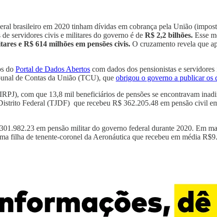
deral brasileiro em 2020 tinham dívidas em cobrança pela União (impo
 de servidores civis e militares do governo é de
R$ 2,2 bilhões.
Esse m
tares e R$ 614 milhões em pensões civis.
O cruzamento revela que a
os do
Portal de Dados Abertos
com dados dos pensionistas e servidores
bunal de Contas da União (TCU), que
obrigou o governo a publicar os 
IRPJ), com que 13,8 mil beneficiários de pensões se encontravam ina
do Distrito Federal (TJDF) que recebeu R$ 362.205.48 em pensão civil
301.982.23 em pensão militar do governo federal durante 2020. Em mar
uma filha de tenente-coronel da Aeronáutica que recebeu em média R$