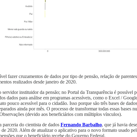
ível fazer cruzamentos de dados por tipo de pensão, relação de parentes
mentos realizados desde janeiro de 2020.
servidor instituidor da pensão; no Portal da Transparência é possível p
s dos dados para análise em programas acessíveis, como o Excel / Googl
pouco acessível para o cidadão. Isso porque são três bases de dados di
arados ainda por mês. O processo de transformar todas essas bases nu
 Observações (devido aos beneficiários com múltiplos vínculos).
 parceria do cientista de dados
Fernando Barbalho
, que já havia de
o de 2020. Além de atualizar o aplicativo para o novo formato usado pe
 pensões que o beneficiário recebe do Governo Federal.