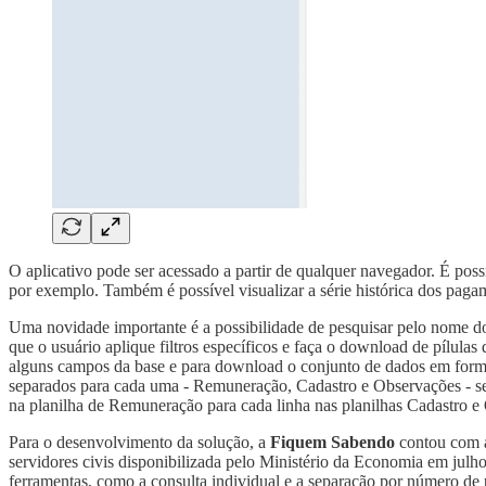
O aplicativo pode ser acessado a partir de qualquer navegador. É poss
por exemplo. Também é possível visualizar a série histórica dos paga
Uma novidade importante é a possibilidade de pesquisar pelo nome do 
que o usuário aplique filtros específicos e faça o download de pílula
alguns campos da base e para download o conjunto de dados em formato 
separados para cada uma - Remuneração, Cadastro e Observações - sep
na planilha de Remuneração para cada linha nas planilhas Cadastro e
Para o desenvolvimento da solução, a
Fiquem Sabendo
contou com a
servidores civis disponibilizada pelo Ministério da Economia em julh
ferramentas, como a consulta individual e a separação por número de