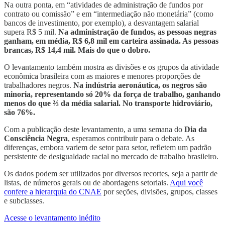
Na outra ponta, em “atividades de administração de fundos por
contrato ou comissão” e em “intermediação não monetária” (como
bancos de investimento, por exemplo), a desvantagem salarial
supera R$ 5 mil.
Na administração de fundos, as pessoas negras
ganham, em média, R$ 6,8 mil em carteira assinada. As pessoas
brancas, R$ 14,4 mil. Mais do que o dobro.
O levantamento também mostra as divisões e os grupos da atividade
econômica brasileira com as maiores e menores proporções de
trabalhadores negros.
Na indústria aeronáutica, os negros são
minoria, representando só 20% da força de trabalho, ganhando
menos do que ⅔ da média salarial. No transporte hidroviário,
são 76%.
Com a publicação deste levantamento, a uma semana do
Dia da
Consciência Negra
, esperamos contribuir para o debate. As
diferenças, embora variem de setor para setor, refletem um padrão
persistente de desigualdade racial no mercado de trabalho brasileiro.
Os dados podem ser utilizados por diversos recortes, seja a partir de
listas, de números gerais ou de abordagens setoriais.
Aqui você
confere a hierarquia do CNAE
por seções, divisões, grupos, classes
e subclasses.
Acesse o levantamento inédito