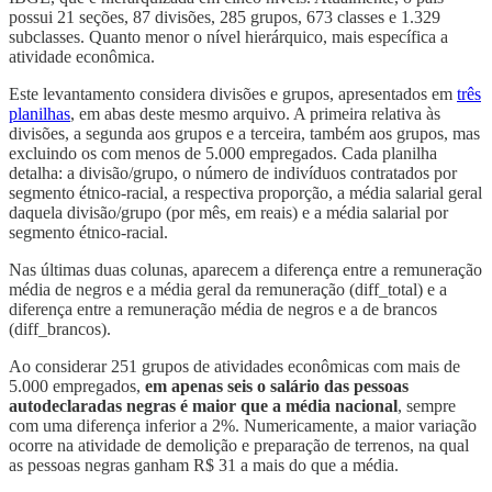
possui 21 seções, 87 divisões, 285 grupos, 673 classes e 1.329
subclasses. Quanto menor o nível hierárquico, mais específica a
atividade econômica.
Este levantamento considera divisões e grupos, apresentados em
três
planilhas
, em abas deste mesmo arquivo. A primeira relativa às
divisões, a segunda aos grupos e a terceira, também aos grupos, mas
excluindo os com menos de 5.000 empregados. Cada planilha
detalha: a divisão/grupo, o número de indivíduos contratados por
segmento étnico-racial, a respectiva proporção, a média salarial geral
daquela divisão/grupo (por mês, em reais) e a média salarial por
segmento étnico-racial.
Nas últimas duas colunas, aparecem a diferença entre a remuneração
média de negros e a média geral da remuneração (diff_total) e a
diferença entre a remuneração média de negros e a de brancos
(diff_brancos).
Ao considerar 251 grupos de atividades econômicas com mais de
5.000 empregados,
em apenas seis o salário das pessoas
autodeclaradas negras é maior que a média nacional
, sempre
com uma diferença inferior a 2%. Numericamente, a maior variação
ocorre na atividade de demolição e preparação de terrenos, na qual
as pessoas negras ganham R$ 31 a mais do que a média.