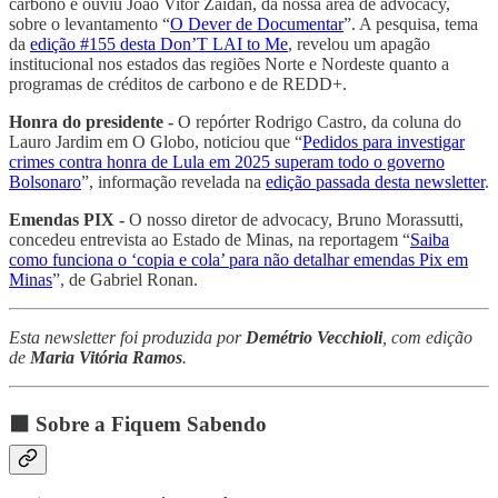
carbono e ouviu João Vitor Zaidan, da nossa área de advocacy,
sobre o levantamento “
O Dever de Documentar
”. A pesquisa, tema
da
edição #155 desta Don’T LAI to Me
, revelou um apagão
institucional nos estados das regiões Norte e Nordeste quanto a
programas de créditos de carbono e de REDD+.
Honra do presidente -
O repórter Rodrigo Castro, da coluna do
Lauro Jardim em O Globo, noticiou que “
Pedidos para investigar
crimes contra honra de Lula em 2025 superam todo o governo
Bolsonaro
”, informação revelada na
edição passada desta newsletter
.
Emendas PIX -
O nosso diretor de advocacy, Bruno Morassutti,
concedeu entrevista ao Estado de Minas, na reportagem “
Saiba
como funciona o ‘copia e cola’ para não detalhar emendas Pix em
Minas
”, de Gabriel Ronan.
Esta newsletter foi produzida por
Demétrio Vecchioli
, com edição
de
Maria Vitória Ramos
.
⬛ Sobre a Fiquem Sabendo