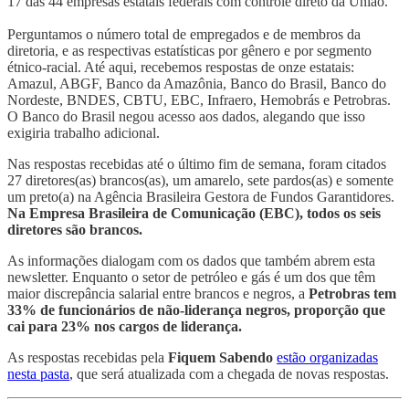
17 das 44 empresas estatais federais com controle direto da União.
Perguntamos o número total de empregados e de membros da
diretoria, e as respectivas estatísticas por gênero e por segmento
étnico-racial. Até aqui, recebemos respostas de onze estatais:
Amazul, ABGF, Banco da Amazônia, Banco do Brasil, Banco do
Nordeste, BNDES, CBTU, EBC, Infraero, Hemobrás e Petrobras.
O Banco do Brasil negou acesso aos dados, alegando que isso
exigiria trabalho adicional.
Nas respostas recebidas até o último fim de semana, foram citados
27 diretores(as) brancos(as), um amarelo, sete pardos(as) e somente
um preto(a) na Agência Brasileira Gestora de Fundos Garantidores.
Na Empresa Brasileira de Comunicação (EBC), todos os seis
diretores são brancos.
As informações dialogam com os dados que também abrem esta
newsletter. Enquanto o setor de petróleo e gás é um dos que têm
maior discrepância salarial entre brancos e negros, a
Petrobras tem
33% de funcionários de não-liderança negros, proporção que
cai para 23% nos cargos de liderança.
As respostas recebidas pela
Fiquem Sabendo
estão organizadas
nesta pasta
, que será atualizada com a chegada de novas respostas.