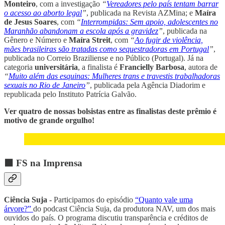
Monteiro
, com a investigação
“
Vereadores pelo país tentam barrar
o acesso ao aborto legal
”
, publicada na Revista AZMina; e
Maíra
de Jesus Soares
, com
“
Interrompidas: Sem apoio, adolescentes no
Maranhão abandonam a escola após a gravidez
”
, publicada na
Gênero e Número
e
Maíra Streit
, com
“
Ao fugir de violência,
mães brasileiras são tratadas como sequestradoras em Portugal
”
,
publicada no Correio Braziliense e no Público (Portugal). Já na
categoria
universitária
, a finalista é
Francielly Barbosa
, autora de
“
Muito além das esquinas: Mulheres trans e travestis trabalhadoras
sexuais no Rio de Janeiro
”
, publicada pela Agência Diadorim e
republicada pelo Instituto Patrícia Galvão.
Ver quatro de nossas bolsistas entre as finalistas deste prêmio é
motivo de grande orgulho!
⬛ FS na Imprensa
Ciência Suja -
Participamos do episódio
“Quanto vale uma
árvore?”
do podcast Ciência Suja, da produtora NAV, um dos mais
ouvidos do país. O programa discutiu transparência e créditos de