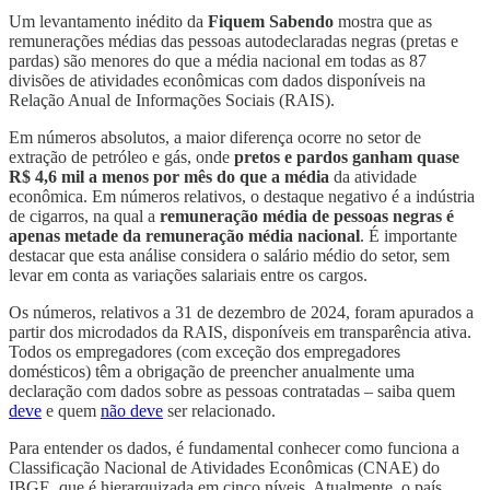
Um levantamento inédito da
Fiquem Sabendo
mostra que as
remunerações médias das pessoas autodeclaradas negras (pretas e
pardas) são menores do que a média nacional em todas as 87
divisões de atividades econômicas com dados disponíveis na
Relação Anual de Informações Sociais (RAIS).
Em números absolutos, a maior diferença ocorre no setor de
extração de petróleo e gás, onde
pretos e pardos ganham quase
R$ 4,6 mil a menos por mês do que a média
da atividade
econômica. Em números relativos, o destaque negativo é a indústria
de cigarros, na qual a
remuneração média de pessoas negras é
apenas metade da remuneração média nacional
. É importante
destacar que esta análise considera o salário médio do setor, sem
levar em conta as variações salariais entre os cargos.
Os números, relativos a 31 de dezembro de 2024, foram apurados a
partir dos microdados da RAIS, disponíveis em transparência ativa.
Todos os empregadores (com exceção dos empregadores
domésticos) têm a obrigação de preencher anualmente uma
declaração com dados sobre as pessoas contratadas – saiba quem
deve
e quem
não deve
ser relacionado.
Para entender os dados, é fundamental conhecer como funciona a
Classificação Nacional de Atividades Econômicas (CNAE) do
IBGE, que é hierarquizada em cinco níveis. Atualmente, o país