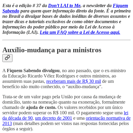
Esta é a edição # 37 da
Don’t LAI to Me
, a newsletter da
Fiquem
Sabendo
para quem quer informação direto da fonte. É a primeira
no Brasil a divulgar bases de dados inéditas de diversos assuntos e
trazer dicas e tutoriais exclusivos de como obter documentos e
informações do poder público por meio da Lei de Acesso à
Informação (LAI).
Leia um FAQ sobre a Lei de Acesso aqui.
Auxílio-mudança para ministros
A
Fiquem Sabendo divulgou
, no ano passado, que o ex-ministro
da Educação Ricardo Vélez Rodrigues e outros ministros, ao
assumirem suas pastas,
receberam mais de R$ 30 mil
de um
benefício não muito conhecido, o “auxílio-mudança”.
Trata-se de um valor pago pela União por causa da mudança de
domicílio, tanto na nomeação quanto na exoneração, formalmente
chamado de
ajuda de custo.
Os valores recebidos por um único
servidor podem superar os R$ 100 mil. O pagamento segue uma
lei
da década de 90
,
um decreto de 2001
e uma
orientação normativa de
2013
(mais detalhes podem ser vistos nas respostas fornecidas pelos
órgãos a seguir).