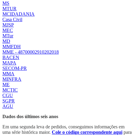
MS
MTUR
MCIDADANIA
Casa Civil
MJSP
MEC
MTur
MD
MMFDH
MME - 48700002910202018
BACEN
MAPA
SECOM-PR
MMA
MINFRA
ME
MCTIC
CGU
SGPR
AGU
Dados dos últimos seis anos
Em uma segunda leva de pedidos, conseguimos informações em
uma série histórica maior.
Cole o código correspondente aqui
para