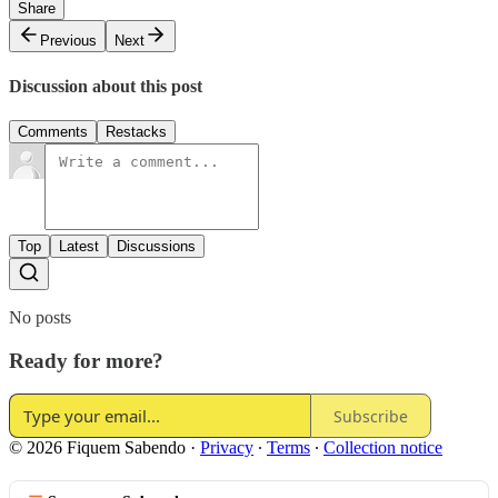
Share
Previous
Next
Discussion about this post
Comments
Restacks
Top
Latest
Discussions
No posts
Ready for more?
Subscribe
© 2026 Fiquem Sabendo
·
Privacy
∙
Terms
∙
Collection notice