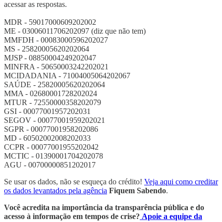
acessar as respostas.
MDR - 59017000609202002
ME - 03006011706202097 (diz que não tem)
MMFDH - 00083000596202027
MS - 25820005620202064
MJSP - 08850004249202047
MINFRA - 50650003242202021
MCIDADANIA - 71004005064202067
SAÚDE - 25820005620202064
MMA - 02680001728202024
MTUR - 72550000358202079
GSI - 00077001957202031
SEGOV - 00077001959202021
SGPR - 00077001958202086
MD - 60502002008202033
CCPR - 00077001955202042
MCTIC - 01390001704202078
AGU - 00700000851202017
Se usar os dados, não se esqueça do crédito!
Veja aqui como creditar
os dados levantados pela agência
Fiquem Sabendo
.
Você acredita na importância da transparência pública e do
acesso à informação em tempos de crise?
Apoie a equipe da