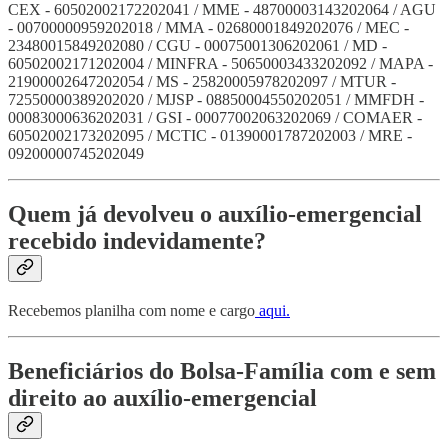
CEX - 60502002172202041 / MME - 48700003143202064 / AGU
- 00700000959202018 / MMA - 02680001849202076 / MEC -
23480015849202080 / CGU - 00075001306202061 / MD -
60502002171202004 / MINFRA - 50650003433202092 / MAPA -
21900002647202054 / MS - 25820005978202097 / MTUR -
72550000389202020 / MJSP - 08850004550202051 / MMFDH -
00083000636202031 / GSI - 00077002063202069 / COMAER -
60502002173202095 / MCTIC - 01390001787202003 / MRE -
09200000745202049
Quem já devolveu o auxílio-emergencial
recebido indevidamente?
Recebemos planilha com nome e cargo
aqui.
Beneficiários do Bolsa-Família com e sem
direito ao auxílio-emergencial