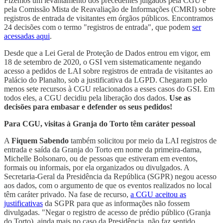
Fizemos um levantamento dos precedentes julgados pela CGU e
pela Comissão Mista de Reavaliação de Informações (CMRI) sobre
registros de entrada de visitantes em órgãos públicos. Encontramos
24 decisões com o termo "registros de entrada", que podem
ser
acessadas aqui
.
Desde que a Lei Geral de Proteção de Dados entrou em vigor, em
18 de setembro de 2020, o GSI vem sistematicamente negando
acesso a pedidos de LAI sobre registros de entrada de visitantes ao
Palácio do Planalto, sob a justificativa da LGPD. Chegaram pelo
menos sete recursos à CGU relacionados a esses casos do GSI. Em
todos eles, a CGU decidiu pela liberação dos dados.
Use as
decisões para embasar e defender os seus pedidos!
Para CGU, visitas à Granja do Torto têm caráter pessoal
A
Fiquem Sabendo
também solicitou por meio da LAI registros de
entrada e saída da Granja do Torto em nome da primeira-dama,
Michelle Bolsonaro, ou de pessoas que estiveram em eventos,
formais ou informais, por ela organizados ou divulgados. A
Secretaria-Geral da Presidência da República (SGPR) negou acesso
aos dados, com o argumento de que os eventos realizados no local
têm caráter privado. Na fase de recurso,
a CGU aceitou as
justificativas
da SGPR para que as informações não fossem
divulgadas. "Negar o registro de acesso de prédio público (Granja
do Torto), ainda mais no caso da Presidência, não faz sentido.