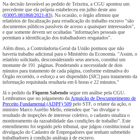
Na decisão favorável ao pedido de Teixeira, a CGU apontou um
precedente que ela própria estabeleceu em julho deste ano
(
03005.081868/2021-83
). Na ocasião, o órgão afirmou que
relatórios de fiscalização para erradicação do trabalho escravo "são
documentos públicos passíveis de acesso a quaisquer interessados",
e que somente devem ser ocultadas "informações pessoais que
permitam a identificação dos trabalhadores resgatados".
Além disso, a Controladoria-Geral da União pontuou que não
haveria trabalho adicional para o Ministério da Economia. "Assim, o
relatório solicitado, desconsiderando seus anexos, constitui um
montante de 191 páginas. Ponderando a necessidade de dois
minutos para tratamento de cada página, conforme estimativa do
Órgão recorrido, o esforço a ser dispendido [
SIC
] para tratamento da
informação requisitada resultaria em 6 horas e 22 minutos."
Já o pedido da
Fiquem Sabendo
segue em análise pela CGU.
Lembramos que no julgamento da
Arguição de Descumprimento de
Preceito Fundamental (ADPF) 509
pelo STF, o relator da ação, o
ministro Marco Aurélio Mello, entendeu que “ao divulgar o
resultado de inspeções de interesse coletivo, o cadastro sinaliza o
monitoramento da razoabilidade das condições de trabalho”. Este
entendimento foi seguido pelo tribunal, que julgou constitucional a
divulgação do Cadastro de Empregadores que tenham submetido
trabalhadores à condição análoga à de escravo.