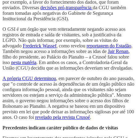
por exemplo, a favor do fornecimento dos dados, que foram
enviados. Diversas
decisões pró-transparência
da CGU também
foram tomadas após negativas do Gabinete de Segurança
Institucional da Presidência (GSI).
O GSI é um órgão que vem reiteradamente negando acesso aos
registros de entrada e saída de visitantes, sob a justificativa da
LGPD. Não quis informar, por exemplo, sobre as visitas do
advogado
Frederick Wassef
, como revelou
reportagem do Estadão
.
Também negou acesso a informações sobre as idas de
Jair Renan
,
filho do presidente, ao Palácio do Planalto – a Crusoé falou sobre
isso
nesta matéria
. Em ambos os casos, a Controladoria-Geral da
União (CGU) decidiu que as informações deveriam ser divulgadas.
A própria CGU determinou
, em parecer de outubro do ano passado,
que "o controle de acesso às dependências de um órgão público não
configura informação pessoal, ainda que os visitantes não sejam
servidores ou estejam a serviço da administração pública". Mesmo
assim, o governo negou informações sobre o acesso dos filhos de
Bolsonaro ao Planalto. A negativa se baseou em um dispositivo
previsto em lei que pode deixar as informações sigilosas por até 100
anos. O caso foi
revelado pela revista Crusoé
.
Precedentes indicam caráter público de dados de visitas