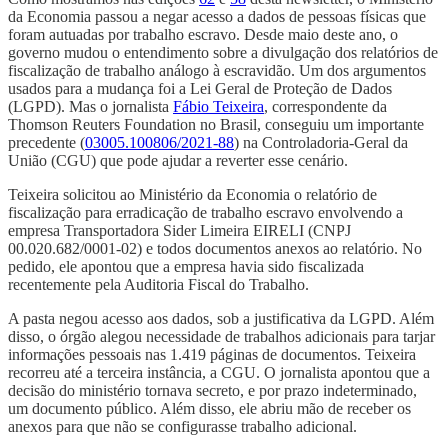
da Economia passou a negar acesso a dados de pessoas físicas que
foram autuadas por trabalho escravo. Desde maio deste ano, o
governo mudou o entendimento sobre a divulgação dos relatórios de
fiscalização de trabalho análogo à escravidão. Um dos argumentos
usados para a mudança foi a Lei Geral de Proteção de Dados
(LGPD). Mas o jornalista
Fábio Teixeira
, correspondente da
Thomson Reuters Foundation no Brasil, conseguiu um importante
precedente (
03005.100806/2021-88
) na Controladoria-Geral da
União (CGU) que pode ajudar a reverter esse cenário.
Teixeira solicitou ao Ministério da Economia o relatório de
fiscalização para erradicação de trabalho escravo envolvendo a
empresa Transportadora Sider Limeira EIRELI (CNPJ
00.020.682/0001-02) e todos documentos anexos ao relatório. No
pedido, ele apontou que a empresa havia sido fiscalizada
recentemente pela Auditoria Fiscal do Trabalho.
A pasta negou acesso aos dados, sob a justificativa da LGPD. Além
disso, o órgão alegou necessidade de trabalhos adicionais para tarjar
informações pessoais nas 1.419 páginas de documentos. Teixeira
recorreu até a terceira instância, a CGU. O jornalista apontou que a
decisão do ministério tornava secreto, e por prazo indeterminado,
um documento público. Além disso, ele abriu mão de receber os
anexos para que não se configurasse trabalho adicional.