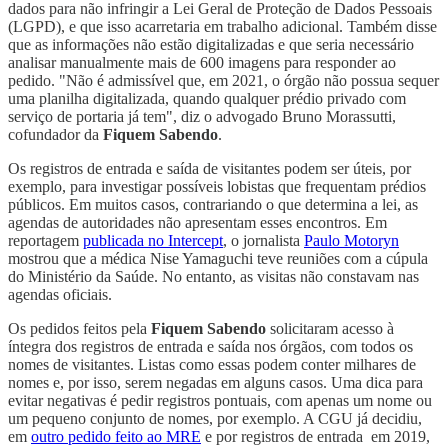
dados para não infringir a Lei Geral de Proteção de Dados Pessoais
(LGPD), e que isso acarretaria em trabalho adicional. Também disse
que as informações não estão digitalizadas e que seria necessário
analisar manualmente mais de 600 imagens para responder ao
pedido. "Não é admissível que, em 2021, o órgão não possua sequer
uma planilha digitalizada, quando qualquer prédio privado com
serviço de portaria já tem", diz o advogado Bruno Morassutti,
cofundador da
Fiquem Sabendo
.
Os registros de entrada e saída de visitantes podem ser úteis, por
exemplo, para investigar possíveis lobistas que frequentam prédios
públicos. Em muitos casos, contrariando o que determina a lei, as
agendas de autoridades não apresentam esses encontros. Em
reportagem
publicada no Intercept
, o jornalista
Paulo Motoryn
mostrou que a médica Nise Yamaguchi teve reuniões com a cúpula
do Ministério da Saúde. No entanto, as visitas não constavam nas
agendas oficiais.
Os pedidos feitos pela
Fiquem Sabendo
solicitaram acesso à
íntegra dos registros de entrada e saída nos órgãos, com todos os
nomes de visitantes. Listas como essas podem conter milhares de
nomes e, por isso, serem negadas em alguns casos. Uma dica para
evitar negativas é pedir registros pontuais, com apenas um nome ou
um pequeno conjunto de nomes, por exemplo. A CGU já decidiu,
em
outro pedido feito ao MRE
e por registros de entrada em 2019,