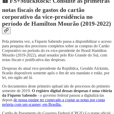
🟨 FS+MuckRock: Consulte as primeiras
notas fiscais de gastos do cartão
corporativo da vice-presidência no
período de Hamilton Mourão (2019-2022)
Pela primeira vez, a Fiquem Sabendo passa a disponibilizar o acesso
para pesquisa dos processos completos sobre as compras do Cartão
Corporativo no período do ex-vice-presidente do Brasil Hamilton
Mourão (2019-2022), atual senador pelo Rio Grande do Sul, com
notas fiscais e justificativa das despesas.
Despesas do atual vice-presidente da República, Geraldo Alckmin,
ficarão disponíveis somente após o fim de seu mandato e estão, por
lei, em sigilo até lá.
Os documentos deste primeiro upload são de processos do primeiro
semestre de 2019.
O registro digital dessas despesas é uma vitória
da Fiquem Sabendo
- o governo federal passou a digitalizá-las
depois
de nossa equipe ter começado a copiar as notas por conta
própria com um scanner, em Brasília.
Cartão de Pagamento do Governo Federal (CPGF) é o nome oficial