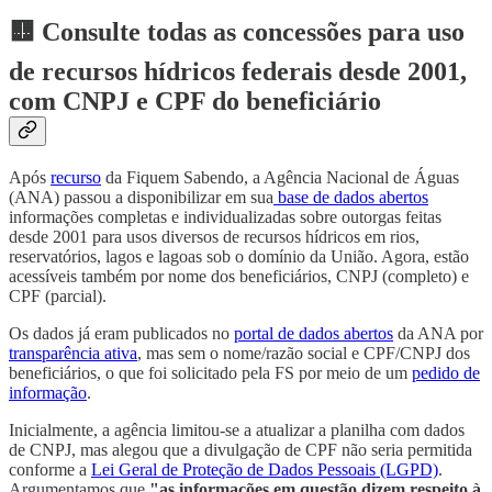
🟨 Consulte todas as concessões para uso
de recursos hídricos federais desde 2001,
com CNPJ e CPF do beneficiário
Após
recurso
da Fiquem Sabendo, a Agência Nacional de Águas
(ANA) passou a disponibilizar em sua
base de dados abertos
informações completas e individualizadas sobre outorgas feitas
desde 2001 para usos diversos de recursos hídricos em rios,
reservatórios, lagos e lagoas sob o domínio da União. Agora, estão
acessíveis também por nome dos beneficiários, CNPJ (completo) e
CPF (parcial).
Os dados já eram publicados no
portal de dados abertos
da ANA por
transparência ativa
, mas sem o nome/razão social e CPF/CNPJ dos
beneficiários, o que foi solicitado pela FS por meio de um
pedido de
informação
.
Inicialmente, a agência limitou-se a atualizar a planilha com dados
de CNPJ, mas alegou que a divulgação de CPF não seria permitida
conforme a
Lei Geral de Proteção de Dados Pessoais (LGPD)
.
Argumentamos que
"as informações em questão dizem respeito à