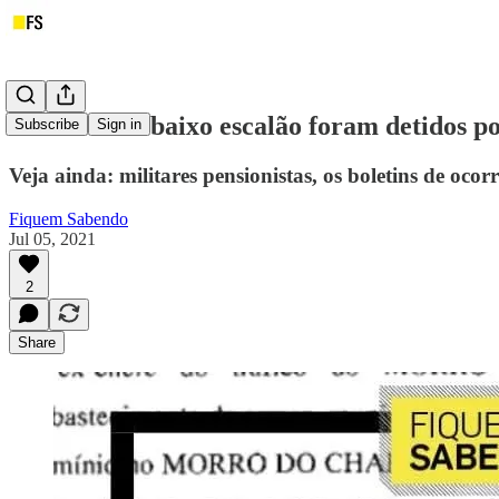
Soldados de baixo escalão foram detidos p
Subscribe
Sign in
Veja ainda: militares pensionistas, os boletins de oc
Fiquem Sabendo
Jul 05, 2021
2
Share