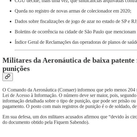
CGU decide, mais uma vez, que sindicâncias arquivadas contra 
Queda no registro de novas armas de colecionador em 2020;
Dados sobre fiscalizações de jogo de azar no estado de SP e RJ
Boletins de ocorrência na cidade de São Paulo que mencionam
Índice Geral de Reclamações das operadoras de planos de saú
Militares da Aeronáutica de baixa patente 
punições
O Comando da Aeronáutica (Comaer) informou que pelo menos 204 mil
Lei de Acesso à Informação. O número deve ser maior, pois, segundo 
informação detalhada sobre o tipo de punição, que pode ser prisão 
pagamento. O posto com mais registros de punição é o de soldado, de 
Em sua defesa, um dos militares acusados afirmou que “devido às circu
do documento obtido pela Fiquem Sabendo).