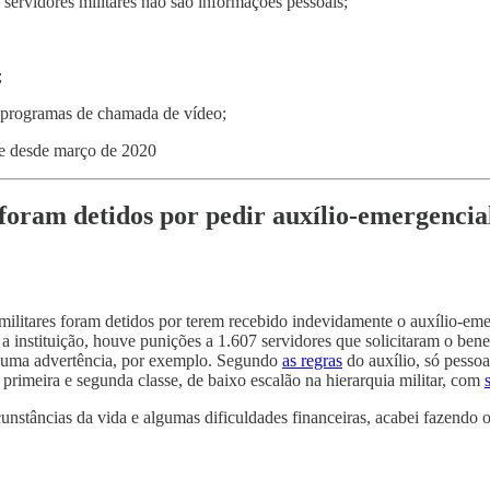
servidores militares não são informações pessoais;
;
 programas de chamada de vídeo;
de desde março de 2020
foram detidos por pedir auxílio-emergencial 
itares foram detidos por terem recebido indevidamente o auxílio-eme
a instituição, houve punições a 1.607 servidores que solicitaram o be
ou uma advertência, por exemplo. Segundo
as regras
do auxílio, só pesso
primeira e segunda classe, de baixo escalão na hierarquia militar, com
nstâncias da vida e algumas dificuldades financeiras, acabei fazendo o 