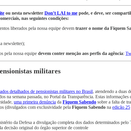
ite
ou nesta newsletter
Don’t LAI to me
pode, e deve, ser comparti
comerciais, nas seguintes condições:
mentos liberados pela nossa equipe devem
trazer o nome da Fiquem Sa
a newsletter);
dos pela nossa equipe
devem conter menção aos perfis da agência
:
Twi
ensionistas militares
ados detalhados de pensionistas militares no Brasil
, atendendo a duas d
ados na semana passada, no Portal da Transparência. Estas informações
imidade,
uma primeira denúncia
da
Fiquem Sabendo
sobre a falta de t
órios (divulgados com exclusividade pela
Fiquem Sabendo
na
edição 25
stério da Defesa a divulgação completa dos dados determinados pelo
a decisão original do órgão superior de controle