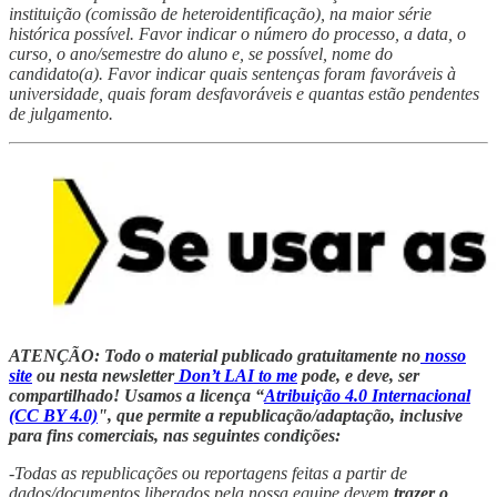
instituição (comissão de heteroidentificação), na maior série
histórica possível. Favor indicar o número do processo, a data, o
curso, o ano/semestre do aluno e, se possível, nome do
candidato(a). Favor indicar quais sentenças foram favoráveis à
universidade, quais foram desfavoráveis e quantas estão pendentes
de julgamento.
ATENÇÃO: Todo o material publicado gratuitamente no
nosso
site
ou nesta newsletter
Don’t LAI to me
pode, e deve, ser
compartilhado! Usamos a licença “
Atribuição 4.0 Internacional
(CC BY 4.0)
", que permite a republicação/adaptação, inclusive
para fins comerciais, nas seguintes condições:
-Todas as republicações ou reportagens feitas a partir de
dados/documentos liberados pela nossa equipe devem
trazer o