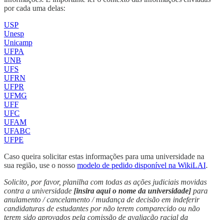
por cada uma delas:
USP
Unesp
Unicamp
UFPA
UNB
UFS
UFRN
UFPR
UFMG
UFF
UFC
UFAM
UFABC
UFPE
Caso queira solicitar estas informações para uma universidade na
sua região, use o nosso
modelo de pedido disponível na WikiLAI
.
Solicito, por favor, planilha com todas as ações judiciais movidas
contra a universidade
[insira aqui o nome da universidade]
para
anulamento / cancelamento / mudança de decisão em indeferir
candidaturas de estudantes por não terem comparecido ou não
terem sido aprovados pela comissão de avaliação racial da