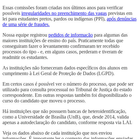
Essas comissões foram criadas nos últimos anos para verificar
possíveis
irregularidades no preenchimento das vagas
previstas em
lei para estudantes pretos, pardos ou indígenas (PPI),
após denúncias
de uma série de fraudes.
Nossa equipe registrou
pedidos de informação
para algumas das
maiores instituições de ensino do país. Praticamente todas que
conseguiram fazer o levantamento confirmaram ter recebido
processos do tipo - e, em alguns casos, perderam e tiveram de
readmitir os estudantes.
As instituições não forneceram dados específicos dos alunos em
cumprimento à Lei Geral de Proteção de Dados (LGPD).
Em certos casos é possível ver o número do processo, que pode ser
utilizado para consulta processual no Tribunal de Justiça do estado
correspondente. Em outras respostas também foi disponibilizado o
curso do candidato que moveu o processo.
Há instituições que não possuem bancas de heteroidentificação,
como a Universidade de Brasília (UnB), que, desde 2014, valida
apenas a autodeclaração do candidato, conforme resposta via LAI.
Veja os dados abaixo de cada instituição que nos enviou
informações. É importante ler o contexto das informações enviadas