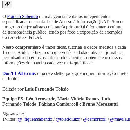
O
Fiquem Sabendo
é uma agência de dados independente e
especializada no uso da Lei de Acesso à Informação (LAI). Somos
um grupo de jornalistas cuja tarefa primordial é fomentar a cultura
de transparência pública, tendo por foco a exposição de exemplos
do uso eficaz da LAI.
Nosso compromisso
é trazer dicas, tutoriais e dados inéditos a cada
15 dias. A ideia é fazer com que você - cidadão, ativista, jornalista,
pesquisador ou entusiasta dos dados abertos - obtenha e use essas
informações de maneira cada vez mais qualificada.
Don't LAI to me
: uma newsletter para quem quer informação direto
da fonte!
Editada por
Luiz Fernando Toledo
Equipe FS: Léo Arcoverde, Maria Vitória Ramos, Luiz
Fernando Toledo, Fabiana Cambricoli e Bruno Morassutti.
Siga-nos no
Twitter:
@_fiquemsabendo
/
@toledoluizf
/
@cambricoli
/
@mavilau