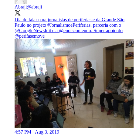
Abraji
@abraji
Dia de falar para jornalistas de periferias e da Grande São
Paulo no projeto
#JornalismoePeriferias
, parceria com o
@GoogleNewsInit
e a
@enoisconteudo
. Super apoio do
@perifasemove
4:57 PM · Aug 3, 2019