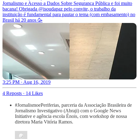
Jornalismo e Acesso a Dados Sobre Segurança Pública e foi muito
bacana! Obrigada
@isoudapaz
pelo convite, o trabalho da
instituição é fundamental para pautar o tema (com embasamento) no
Brasil há 20 anos 🥳
3:25 PM · Aug 16, 2019
4 Reposts
·
14 Likes
#JornalismoePeriferias, parceria da Associação Brasileira de
Jornalismo Investigativo (Abraji) com o Google News
Initiative e agência escola Énois, com workshop de nossa
diretora Maria Vitória Ramos.