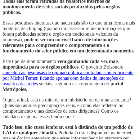
Todas elas foram retiradas de relatórios internos de
monitoramento de redes sociais produzidos pelos órgãos
públicos.
Essas pesquisas internas, que nada mais são do que uma forma mais
moderna de clipping (quando um assessor reúne informações que
foram publicadas sobre o órgão em tradicionais veículos da
imprensa),
podem ser um incrível banco de informações
relevantes para compreender o comportamento e o
funcionamento do setor público em um determinado momento.
Este tipo de monitoramento
vem ganhando cada vez mais
importância para os órgãos públicos.
O governo Bolsonaro
cancelou as pesquisas de opinião pública contratadas anteriormente
por Michel Temer, ficando apenas com dados de interações de
usuários das redes
sociais, segundo esta reportagem do
portal
Metrópoles.
O que, afinal, está na mira de um ministério ou de uma secretaria?
Quais são as suas preocupações reais, e como elas refletem no
comportamento e nas decisões de seus dirigentes? Como os
cidadãos reagem a esses fenômenos?
Tudo isso, não custa lembrar, está à distância de um pedido de
LAI de qualquer cidadão.
Poderia já estar disponível na internet,
mas os órgãos entendem que essas informações não precisam ser