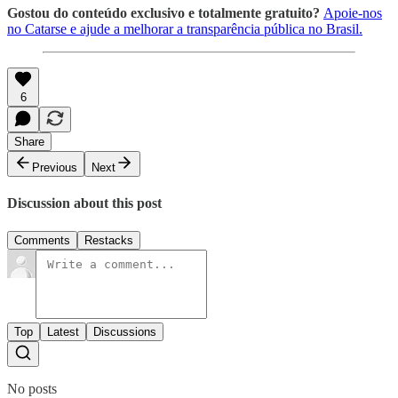
Gostou do conteúdo exclusivo e totalmente gratuito?
Apoie-nos
no Catarse e ajude a melhorar a transparência pública no Brasil.
6
Share
Previous
Next
Discussion about this post
Comments
Restacks
Top
Latest
Discussions
No posts