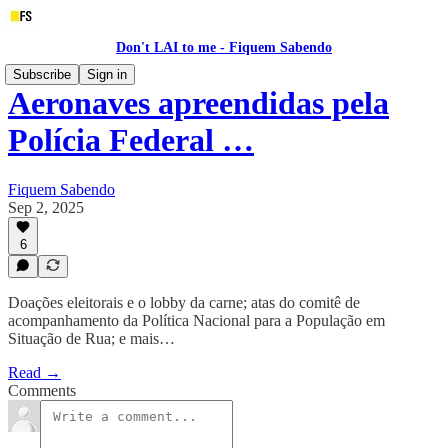
Don't LAI to me - Fiquem Sabendo
Subscribe
Sign in
Aeronaves apreendidas pela
Polícia Federal …
Fiquem Sabendo
Sep 2, 2025
6
Doações eleitorais e o lobby da carne; atas do comitê de
acompanhamento da Política Nacional para a População em
Situação de Rua; e mais…
Read →
Comments