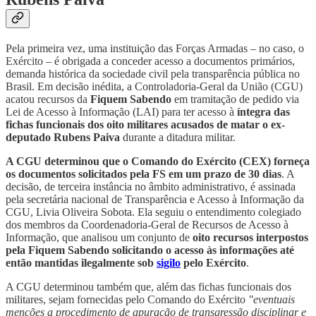
Pela primeira vez, uma instituição das Forças Armadas – no caso, o
Exército – é obrigada a conceder acesso a documentos primários,
demanda histórica da sociedade civil pela transparência pública no
Brasil. Em decisão inédita, a Controladoria-Geral da União (CGU)
acatou recursos da
Fiquem Sabendo
em tramitação de pedido via
Lei de Acesso à Informação (LAI) para ter acesso à
íntegra das
fichas funcionais dos oito militares acusados de matar o ex-
deputado Rubens Paiva
durante a ditadura militar.
A CGU determinou que o Comando do Exército (CEX) forneça
os documentos solicitados pela FS em um prazo de 30 dias
. A
decisão, de terceira instância no âmbito administrativo, é assinada
pela secretária nacional de Transparência e Acesso à Informação da
CGU, Livia Oliveira Sobota. Ela seguiu o entendimento colegiado
dos membros da Coordenadoria-Geral de Recursos de Acesso à
Informação, que analisou um conjunto de
oito recursos interpostos
pela Fiquem Sabendo solicitando o acesso às informações até
então mantidas ilegalmente sob
sigilo
pelo Exército
.
A CGU determinou também que, além das fichas funcionais dos
militares, sejam fornecidas pelo Comando do Exército
"eventuais
menções a procedimento de apuração de transgressão disciplinar e