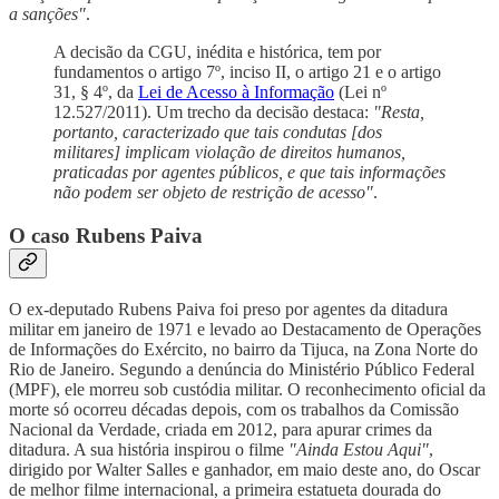
a sanções"
.
A decisão da CGU, inédita e histórica, tem por
fundamentos o artigo 7º, inciso II, o artigo 21 e o artigo
31, § 4º, da
Lei de Acesso à Informação
(Lei nº
12.527/2011). Um trecho da decisão destaca:
"Resta,
portanto, caracterizado que tais condutas [dos
militares] implicam violação de direitos humanos,
praticadas por agentes públicos, e que tais informações
não podem ser objeto de restrição de acesso"
.
O caso Rubens Paiva
O ex-deputado Rubens Paiva foi preso por agentes da ditadura
militar em janeiro de 1971 e levado ao Destacamento de Operações
de Informações do Exército, no bairro da Tijuca, na Zona Norte do
Rio de Janeiro. Segundo a denúncia do Ministério Público Federal
(MPF), ele morreu sob custódia militar. O reconhecimento oficial da
morte só ocorreu décadas depois, com os trabalhos da Comissão
Nacional da Verdade, criada em 2012, para apurar crimes da
ditadura. A sua história inspirou o filme
"Ainda Estou Aqui"
,
dirigido por Walter Salles e ganhador, em maio deste ano, do Oscar
de melhor filme internacional, a primeira estatueta dourada do