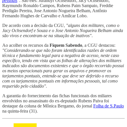
pessoais
"
. São eles: Jurandyr Ochsendorf, Jacy Ochsendorf,
Raymundo Ronaldo Campos, Rubens Paim Sampaio, Freddie
Perdigão Pereira, Jose Antonio Nogueira Belham, Antônio
Fernando Hughes de Carvalho e Amílcar Lobo.
De acordo com a decisão da CGU,
"alguns dos militares, como o
Jacy Ochsendorf e Souza e o Jose Antonio Nogueira Belham ainda
são vivos e encontram-se na situação de inativos"
.
Ao acolher os recursos da
Fiquem Sabendo
, a CGU destacou:
"Considerando-se que não foram identificadas razões de ordem
técnica e fundamento legal para a negativa de acesso, neste caso
específico, tendo em vista que as folhas de alterações dos militares
indicados são documentos existentes e que o órgão recorrido possui
os meios operacionais para gerar os arquivos e promover os
tarjamentos pontuais, entende-se que deve ser deferido o recurso
com os tarjamentos pontuais em informações pessoais, tal como
requerido pelo cidadão".
A garantia do fornecimento das fichas funcionais dos miliares
envolvidos no assassinato do ex-deputado Rubens Paiva foi
destaque da coluna de Mônica Bergamo, do jornal
Folha de S.Paulo
na quinta-feira (31).