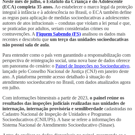
Neste mês de julho, o Estatuto da Criança e do Adolescente
(ECA) completa 35 anos.
Ao estabelecer o marco legal da proteção
integral à infância e à adolescência no Brasil, o ECA também define
as regras para aplicação de medidas socioeducativas a adolescentes
autores de atos infracionais – condutas que violam a lei penal e que,
se praticadas por adultos, seriam consideradas crimes ou
contravenções. A
Fiquem Sabendo (FS)
analisou os dados mais
recentes e descobriu que
um terço das unidades socioeducativas
não possui sala de aula
.
Para entender como o país vem garantindo a responsabilização com
perspectiva de reintegração social, uma nova base de dados oferece
um panorama do cenário: o
Painel de Inspeções no Socioeducativo
,
lançado pelo Conselho Nacional de Justiça (CNJ) em janeiro deste
ano. A plataforma permite acesso detalhado à situação do
atendimento socioeducativo no Brasil, com dados atualizados agora
em julho.
Com informações bimestrais a partir de 2023,
o painel reúne os
resultados das inspeções judiciais realizadas nas unidades de
internação, internação provisória e semiliberdade
cadastradas no
Cadastro Nacional de Inspeção de Unidades e Programas
Socioeducativos (CNIUPS). A base se refere a informações do
Sistema Nacional de Atendimento Socioeducativo (Sinase).