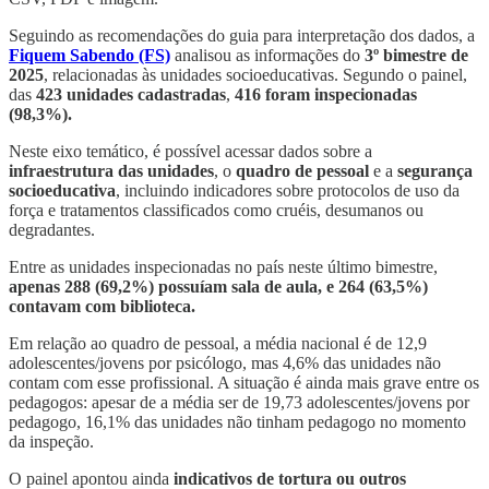
Seguindo as recomendações do guia para interpretação dos dados, a
Fiquem Sabendo (FS)
analisou as informações do
3º bimestre de
2025
, relacionadas às unidades socioeducativas. Segundo o painel,
das
423 unidades cadastradas
,
416 foram inspecionadas
(98,3%).
Neste eixo temático, é possível acessar dados sobre a
infraestrutura das unidades
, o
quadro de pessoal
e a
segurança
socioeducativa
, incluindo indicadores sobre protocolos de uso da
força e tratamentos classificados como cruéis, desumanos ou
degradantes.
Entre as unidades inspecionadas no país neste último bimestre,
apenas 288 (69,2%) possuíam sala de aula, e 264 (63,5%)
contavam com biblioteca.
Em relação ao quadro de pessoal, a média nacional é de 12,9
adolescentes/jovens por psicólogo, mas 4,6% das unidades não
contam com esse profissional. A situação é ainda mais grave entre os
pedagogos: apesar de a média ser de 19,73 adolescentes/jovens por
pedagogo, 16,1% das unidades não tinham pedagogo no momento
da inspeção.
O painel apontou ainda
indicativos de tortura ou outros