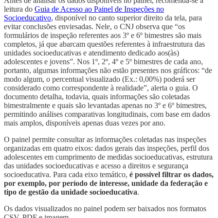
Antes de analisar os dados disponíveis no painel, recomenda-se a
leitura do
Guia de Acesso ao Painel de Inspeções no
Socioeducativo
, disponível no canto superior direito da tela, para
evitar conclusões enviesadas. Nele, o CNJ observa que “os
formulários de inspeção referentes aos 3º e 6º bimestres são mais
completos, já que abarcam questões referentes à infraestrutura das
unidades socioeducativas e atendimento dedicado aos(às)
adolescentes e jovens”. Nos 1º, 2º, 4º e 5º bimestres de cada ano,
portanto, algumas informações não estão presentes nos gráficos: “de
modo algum, o percentual visualizado (Ex.: 0,00%) poderá ser
considerado como correspondente à realidade”, alerta o guia. O
documento detalha, todavia, quais informações são coletadas
bimestralmente e quais são levantadas apenas no 3º e 6º bimestres,
permitindo análises comparativas longitudinais, com base em dados
mais amplos, disponíveis apenas duas vezes por ano.
O painel permite consultar as informações coletadas nas inspeções
organizadas em quatro eixos: dados gerais das inspeções, perfil dos
adolescentes em cumprimento de medidas socioeducativas, estrutura
das unidades socioeducativas e acesso a direitos e segurança
socioeducativa. Para cada eixo temático,
é possível filtrar os dados,
por exemplo, por período de interesse, unidade da federação e
tipo de gestão da unidade socioeducativa
.
Os dados visualizados no painel podem ser baixados nos formatos
CSV, PDF e imagem.