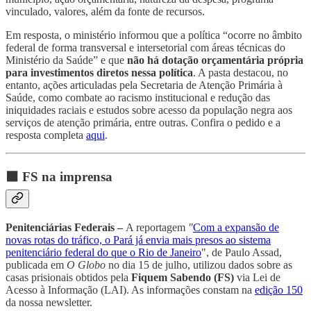
vinculado, valores, além da fonte de recursos.
Em resposta, o ministério informou que a política “ocorre no âmbito
federal de forma transversal e intersetorial com áreas técnicas do
Ministério da Saúde” e que
não há dotação orçamentária própria
para investimentos diretos nessa política
. A pasta destacou, no
entanto, ações articuladas pela Secretaria de Atenção Primária à
Saúde, como combate ao racismo institucional e redução das
iniquidades raciais e estudos sobre acesso da população negra aos
serviços de atenção primária, entre outras. Confira o pedido e a
resposta completa
aqui
.
⬛ FS na imprensa
Penitenciárias Federais –
A reportagem
"
Com a expansão de
novas rotas do tráfico, o Pará já envia mais presos ao sistema
penitenciário federal do que o Rio de Janeiro
", de Paulo Assad,
publicada em
O Globo
no dia 15 de julho, utilizou dados sobre as
casas prisionais obtidos pela
Fiquem Sabendo (FS)
via Lei de
Acesso à Informação (LAI). As informações constam na
edição 150
da nossa newsletter.