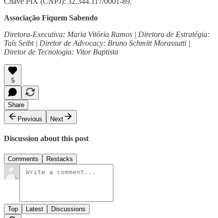
Chave PIX (CNPJ): 32.344.117/0001-89.
Associação Fiquem Sabendo
Diretora-Executiva: Maria Vitória Ramos | Diretora de Estratégia:
Taís Seibt | Diretor de Advocacy: Bruno Schmitt Morassutti |
Diretor de Tecnologia: Vitor Baptista
5
Share
Previous
Next
Discussion about this post
Comments
Restacks
Top
Latest
Discussions