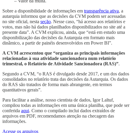
– Valor da multa.
Sobre a disponibilidade de informações em
transparência ativa
, a
autarquia informou que as decisões da CVM podem ser acessadas
no site oficial, nesta
seção
. Nesse caso, “há acesso aos relatórios e
votos, mas não há dados planilhados disponibilizados no site até a
presente data”. A CVM explicou, ainda, que “está em estudo uma
disponibilização das decisões da Autarquia em formato mais
dinâmico, a partir de painéis desenvolvidos em Power BI”.
A CVM acrescentou que “organiza as principais informações
relacionadas à sua atividade sancionadora num relatório
trimestral, o Relatório de Atividade Sancionadora (RAS)”
.
Segundo a CVM, “o RAS é divulgado desde 2017, e um dos dados
consolidados no relatório trata das decisões da Autarquia. Os dados
do RAS são tratados de forma mais abrangente, em termos
quantitativos gerais”.
Para facilitar a análise, nosso cientista de dados, Igor Laltuf,
compilou todas as informações em uma única planilha, que pode ser
conferida
aqui
. Como o compilado inclui dados extraídos de
arquivos em PDF, recomendamos atenção na checagem das
informações.
Acesse os arquivos