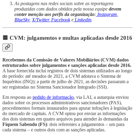
As postagens nas redes sociais sobre as reportagens
produzidas com dados obtidos pela nossa equipe
devem
conter menção aos perfis da organização
:
Instagram
,
BlueSky
,
X/Twitter
,
Facebook
e
Linkedin
.
🟨 CVM: julgamentos e multas aplicadas desde 2016
Recebemos da Comissão de Valores Mobiliários (CVM) dados
estruturados sobre julgamentos e sanções aplicadas desde 2016.
A base fornecida inclui registros de dois sistemas utilizados ao longo
do período: até meados de 2021, a CVM adotava o Sistema de
Inquéritos (INQ); a partir de julho de 2021, as decisões passaram a
ser registradas no Sistema Sancionador Integrado (SSI).
Em resposta ao
pedido de informação
, via LAI, a autarquia enviou
dados sobre os processos administrativos sancionadores (PAS),
procedimentos formais instaurados para apurar infrações à legislação
do mercado de capitais. A CVM optou por enviar as informações
dos dois sistemas em quatro arquivos para atender às demandas da
Fiquem Sabendo (FS)
: dois referentes a julgamentos – um para
cada sistema – e outros dois com as sanções aplicadas.