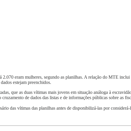
Já 2.070 eram mulheres, segundo as planilhas. A relação do MTE inclui d
s dados estejam preenchidos.
listadas, que as duas vítimas mais jovens em situação análoga à escravi
ruzamento de dados das listas e de informações públicas sobre as fisc
rio das vítimas das planilhas antes de disponibilizá-las por considerá-