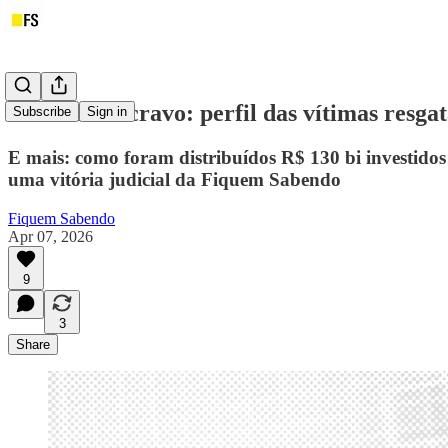
Trabalho escravo: perfil das vítimas resga
Subscribe
Sign in
E mais: como foram distribuídos R$ 130 bi investidos
uma vitória judicial da Fiquem Sabendo
Fiquem Sabendo
Apr 07, 2026
9
3
Share