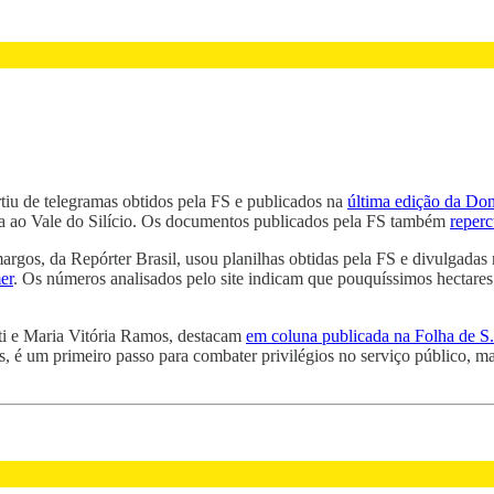
artiu de telegramas obtidos pela FS e publicados na
última edição da Do
ita ao Vale do Silício. Os documentos publicados pela FS também
reper
argos, da Repórter Brasil, usou planilhas obtidas pela FS e divulgadas
er
. Os números analisados pelo site indicam que pouquíssimos hectare
ti e Maria Vitória Ramos, destacam
em coluna publicada na Folha de S
tes, é um primeiro passo para combater privilégios no serviço público, 