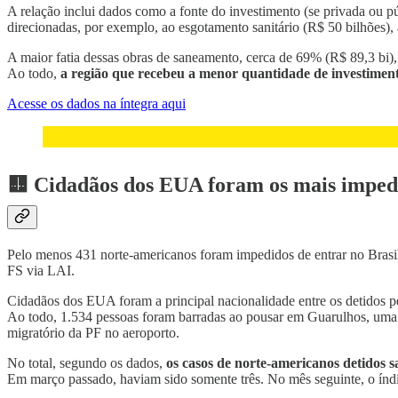
A relação inclui dados como a fonte do investimento (se privada ou púb
direcionadas, por exemplo, ao esgotamento sanitário (R$ 50 bilhões),
A maior fatia dessas obras de saneamento, cerca de 69% (R$ 89,3 bi), 
Ao todo,
a região que recebeu a menor quantidade de investimento
Acesse os dados na íntegra aqui
🟨 Cidadãos dos EUA foram os mais impedi
Pelo menos 431 norte-americanos foram impedidos de entrar no Brasil
FS via LAI.
Cidadãos dos EUA foram a principal nacionalidade entre os detidos pe
Ao todo, 1.534 pessoas foram barradas ao pousar em Guarulhos, uma 
migratório da PF no aeroporto.
No total, segundo os dados,
os casos de norte-americanos detidos 
Em março passado, haviam sido somente três. No mês seguinte, o índ