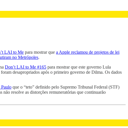
n’t LAI to Me
para mostrar que
a Apple reclamou de projetos de lei
cutiram no Metrópoles
.
 na
Don’t LAI to Me #165
para mostrar que este governo Lula
s foram desapropriados após o primeiro governo de Dilma. Os dados
. Paulo
que o “teto” definido pelo Supremo Tribunal Federal (STF)
mas não resolve as distorções remuneratórias que continuarão