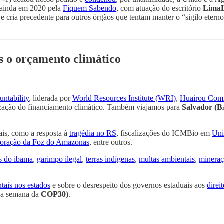
 ainda em 2020 pela
Fiquem Sabendo
, com atuação do escritório
Lima
e cria precedente para outros órgãos que tentam manter o “sigilo eter
 o orçamento climático
ntability
, liderada por
World Resources Institute (WRI)
,
Huairou Com
ização do financiamento climático. Também viajamos para
Salvador (B
ais, como a resposta à
tragédia no RS
, fiscalizações do ICMBio em
Uni
loração da Foz do Amazonas
, entre outros.
as do ibama
,
garimpo ilegal
,
terras indígenas
,
multas ambientais
,
minera
tais nos estados
e sobre o desrespeito dos governos estaduais aos
direi
na semana da
COP30)
.