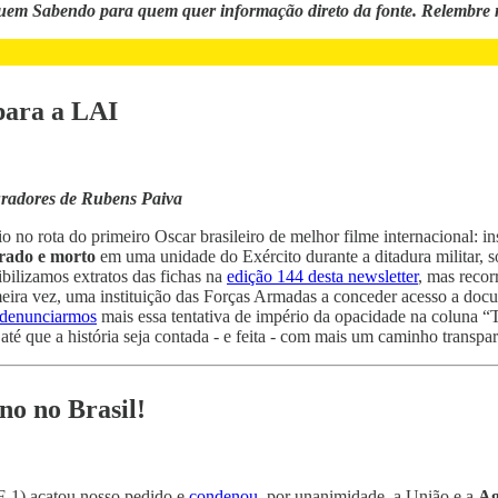
quem Sabendo para quem quer informação direto da fonte. Relembre n
para a LAI
uradores de Rubens Paiva
o rota do primeiro Oscar brasileiro de melhor filme internacional: ins
rado e morto
em uma unidade do Exército durante a ditadura militar, s
ibilizamos extratos das fichas na
edição 144 desta newsletter
, mas recor
meira vez, uma instituição das Forças Armadas a conceder acesso a doc
denunciarmos
mais essa tentativa de império da opacidade na coluna “
é que a história seja contada - e feita - com mais um caminho transpar
no no Brasil!
F-1) acatou nosso pedido e
condenou
, por unanimidade, a União e a
Ag