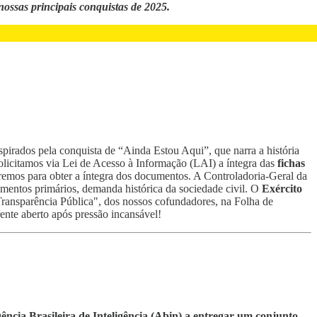
ossas principais conquistas de 2025.
pirados pela conquista de “Ainda Estou Aqui”, que narra a história
olicitamos via Lei de Acesso à Informação (LAI) a íntegra das
fichas
remos para obter a íntegra dos documentos. A Controladoria-Geral da
umentos primários, demanda histórica da sociedade civil. O
Exército
Transparência Pública", dos nossos cofundadores, na Folha de
ente aberto após pressão incansável!
ência Brasileira de Inteligência (Abin) a entregar um conjunto