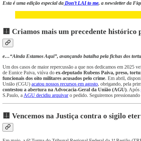
Esta é uma edição especial da
Don’t LAI to me
, a newsletter da Fi
🟨 Criamos mais um precedente histórico 
e…“Ainda Estamos Aqui”, avançando batalha pela fichas dos tort
Um dos casos de maior repercussão a que nos dedicamos em 2025 veio n
de Eunice Paiva, viúva do
ex-deputado Rubens Paiva, preso, tortu
funcionais dos oito militares
acusados pelo crime
. Em abril, dispon
União (CGU)
acatou nossos recursos em agosto
, obrigando, pela pri
contestou a abertura na Advocacia-Geral da União (AGU)
. Após
S.Paulo, a
AGU decidiu arquivar
o pedido. Seguiremos pressionando at
🟨 Vencemos na Justiça contra o sigilo eter
Em maio, a 6ª Turma do Tribunal Regional Federal da 1ª Região (TR