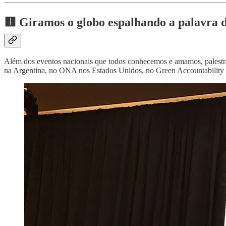
🟨 Giramos o globo espalhando a palavra d
Além dos eventos nacionais que todos conhecemos e amamos, palest
na Argentina, no ONA nos Estados Unidos, no Green Accountability