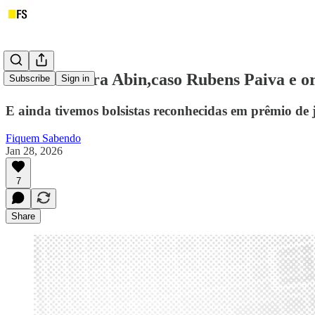
Vitória contra Abin,caso Rubens Paiva e o
Subscribe
Sign in
E ainda tivemos bolsistas reconhecidas em prêmio de j
Fiquem Sabendo
Jan 28, 2026
7
Share