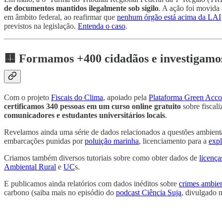
de documentos mantidos ilegalmente sob sigilo
. A ação foi movida
em âmbito federal, ao reafirmar que
nenhum órgão está acima da LAI
previstos na legislação.
Entenda o caso
.
🟨 Formamos +400 cidadãos e investigamos
Com o projeto
Fiscais do Clima
, apoiado pela
Plataforma Green Accou
certificamos 340 pessoas em um curso online gratuito
sobre fiscal
comunicadores e estudantes universitários locais
.
Revelamos ainda uma série de dados relacionados a questões ambient
embarcações punidas por
poluição marinha
, licenciamento para a
exp
Criamos também diversos tutoriais sobre como obter dados de
licenç
Ambiental Rural
e
UC
s.
E publicamos ainda relatórios com dados inéditos sobre
crimes ambien
carbono (saiba mais no episódio do
podcast Ciência Suja
, divulgado 