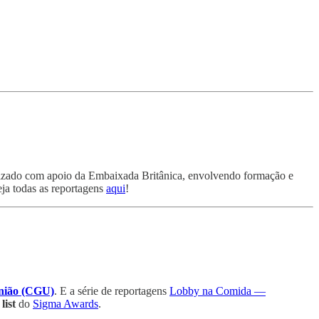
alizado com apoio da Embaixada Britânica, envolvendo formação e
eja todas as reportagens
aqui
!
União (CGU)
. E a série de reportagens
Lobby na Comida —
list
do
Sigma Awards
.