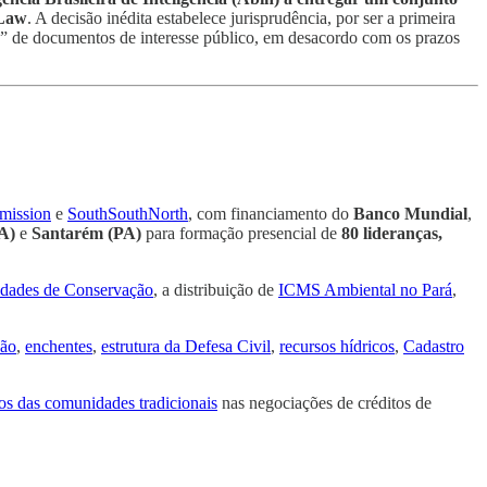
Law
. A decisão inédita estabelece jurisprudência, por ser a primeira
no” de documentos de interesse público, em desacordo com os prazos
mission
e
SouthSouthNorth
, com financiamento do
Banco Mundial
,
A)
e
Santarém (PA)
para formação presencial de
80 lideranças,
dades de Conservação
, a distribuição de
ICMS Ambiental no Pará
,
ção
,
enchentes
,
estrutura da Defesa Civil
,
recursos hídricos
,
Cadastro
tos das comunidades tradicionais
nas negociações de créditos de